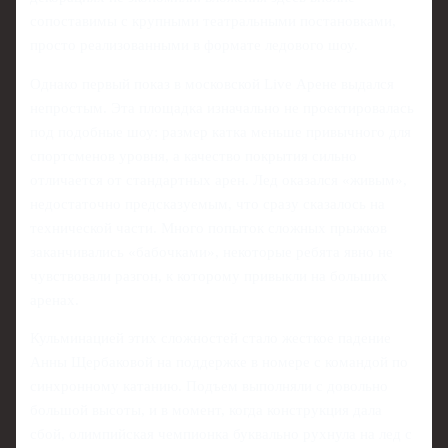
сопоставимы с крупными театральными постановками,
просто реализованными в формате ледового шоу.
Однако первый показ в московской Live Арене выдался
непростым. Эта площадка изначально не проектировалась
под подобные шоу: размер катка меньше привычного для
спортсменов уровня, а качество покрытия сильно
отличается от стандартных арен. Лед оказался «живым»,
недостаточно предсказуемым, что сразу сказалось на
технической части. Много попыток сложных прыжков
заканчивались «бабочками», некоторые ребята явно не
чувствовали разгон, к которому привыкли на больших
аренах.
Кульминацией этих сложностей стало жесткое падение
Анны Щербаковой на поддержке в номере с командой по
синхронному катанию. Подъем выполняли с довольно
большой высоты, и в момент, когда конструкция дала
сбой, олимпийская чемпионка буквально рухнула на лед с