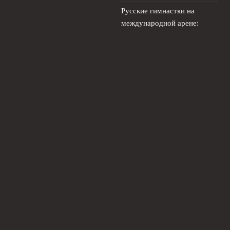
Русские гимнастки на
международной арене:
новая реальность
художественной гимнастики
5 августа, 2026
© 2026 Живой Футбол
Новости Локомотива
News
Аналитика
Интервью
История
Новости
Трансферы