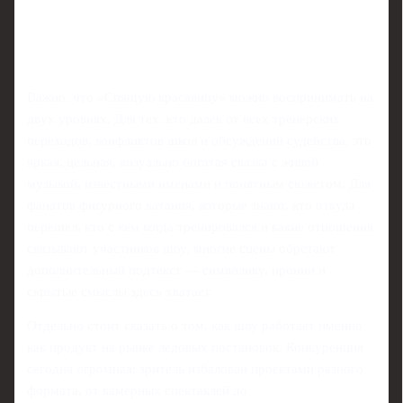
Важно, что «Спящую красавицу» можно воспринимать на
двух уровнях. Для тех, кто далек от всех тренерских
переходов, конфликтов школ и обсуждений судейства, это
яркая, цельная, визуально богатая сказка с живой
музыкой, известными именами и понятным сюжетом. Для
фанатов фигурного катания, которые знают, кто откуда
перешел, кто с кем когда тренировался и какие отношения
связывают участников шоу, многие сцены обретают
дополнительный подтекст — символику, иронии и
скрытые смыслы здесь хватает.
Отдельно стоит сказать о том, как шоу работает именно
как продукт на рынке ледовых постановок. Конкуренция
сегодня огромная: зритель избалован проектами разного
формата, от камерных спектаклей до