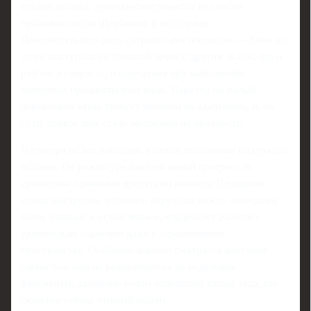
стадии захвата: девочки-синхронисты не совсем
правильно взяли Щербакову в поддержку.
Дополнительную роль сыграла сама площадка — Анна до
этого выступала на большой арене с другим льдом, где и
разгон, и скорость, и ощущения при выполнении
элементов принципиально иные. Переход на малый
переносной каток требует времени на адаптацию, и, по
сути, первое шоу стало проверкой на прочность.
Несмотря на все накладки, в целом постановка выдержала
экзамен. По режиссуре заметен явный прогресс по
сравнению с ранними проектами команды Плющенко:
сцены выстроены логичнее, переходы между эпизодами
более плавные и осмысленные, кордебалет работает
удивительно слаженно даже в ограниченном
пространстве. Особенно хорошо смотрятся массовые
сцены боя: они не разваливаются на отдельные
фрагменты, движение толпы направляет взгляд туда, где
сюжетно сейчас главный акцент.