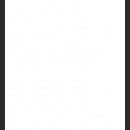
когда спортсмену хватает нескольких выходов, чтобы
оставить яркий след в памяти зрителя.
Особый сюжет этого шоу — участие Елены Костылевой.
Формально она уже не относится к команде Плющенко,
перейдя тренироваться к Софье Федченко, но в «Спящей
красавице» ей сохранили не только место, но и главную
роль. Это решение изначально будоражило аудиторию:
всем было интересно, как будет выстроено ее
взаимодействие с Александром Плющенко на льду и
останется ли между ними прежняя химия.
Ответ зрители получили однозначный: Костылева
откатала свои программы без видимых провалов,
уверенно, с хорошим запасом по эмоциям и сложности.
Ее появления в кадре и совместные сцены с Александром
Плющенко приобретают дополнительный подтекст, если
помнить о ее смене школы. Здесь уже накладывается
реальная история — про переходы спортсменов, новые
этапы карьеры, личные решения — на чисто сказочную