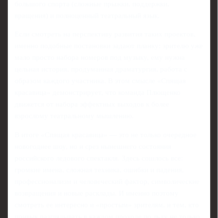
большого спорта (сложные прыжки, поддержки,
вращения) и полноценный театральный язык.
Если смотреть на перспективу развития таких проектов,
именно подобные постановки задают планку: зрителю уже
мало просто набора номеров под музыку, ему нужна
цельная история, продуманная драматургия, работа с
образом каждого участника. В этом смысле «Спящая
красавица» демонстрирует, что команда Плющенко
движется от набора эффектных выходов к более
взрослому театральному мышлению.
В итоге «Спящая красавица» — это не только очередное
новогоднее шоу, но и срез нынешнего состояния
российского ледового спектакля. Здесь сошлось все:
громкие имена, сложная техника, ошибки и падения,
профессионализм и человеческий фактор, символические
возвращения и новые расклады. И именно поэтому
смотреть ее интересно и «простым» зрителям, и тем, кто
привык разглядывать в каждом проходе по льду не только