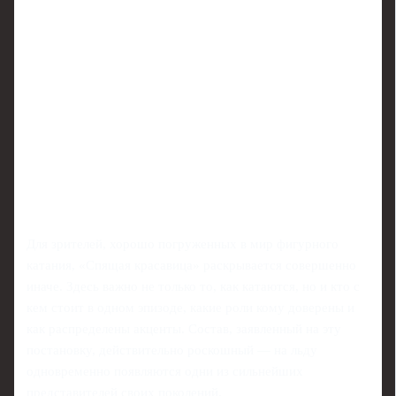
Для зрителей, хорошо погруженных в мир фигурного
катания, «Спящая красавица» раскрывается совершенно
иначе. Здесь важно не только то, как катаются, но и кто с
кем стоит в одном эпизоде, какие роли кому доверены и
как распределены акценты. Состав, заявленный на эту
постановку, действительно роскошный — на льду
одновременно появляются одни из сильнейших
представителей своих поколений.