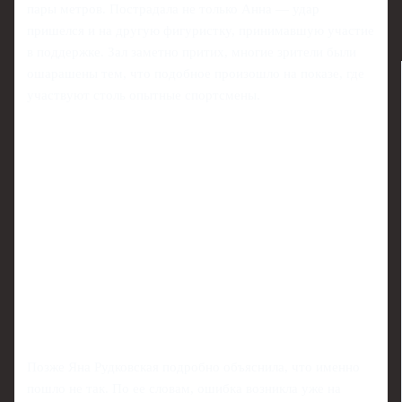
пары метров. Пострадала не только Анна — удар
пришелся и на другую фигуристку, принимавшую участие
в поддержке. Зал заметно притих, многие зрители были
ошарашены тем, что подобное произошло на показе, где
участвуют столь опытные спортсмены.
Позже Яна Рудковская подробно объяснила, что именно
пошло не так. По ее словам, ошибка возникла уже на