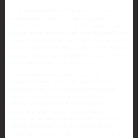
Роль Короля играет Евгений Плющенко, и в этом есть
символический подтекст: он словно наблюдает за
происходящим не только как персонаж сказки, но и как
наставник целого поколения фигуристов. Королевой в шоу
становится Евгения Медведева — и даже при том, что ее
роль формально второстепенная, у нее есть собственный
сольный эпизод и несколько эффектных выходов, где она
моментально притягивает к себе взгляд.
Отдельного внимания заслуживает дуэт Анны
Щербаковой и Александры Игнатовой (Трусовой),
которые по сюжету оказываются по разные стороны
баррикад. В их совместных номерах чувствуется
реальное напряжение: противостояние героинь подано не
лобово, но в каждом жесте, в каждой стыковке
хореографии считывается конфликт. Обе отлично держат
характер: Щербакова — светлая, чуть отстраненная,
воздушная; Игнатова-Трусова — более резкая, острая, с