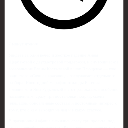
7 минут чтения
Увидеть за один вечер и жесткое падение Анны
Щербаковой с двухметровой поддержки, и символическое
возвращение Елены Костылевой в шоу Плющенко — уже
ради этого «Спящая красавица» заслуживает отдельного
разбора. Новогодний марафон команды Евгения
Плющенко и Яны Рудковской в этот раз оказался особенно
насыщенным: сразу три постановки подряд, смена
площадок, обновленные составы и постоянный интерес к
тому, кто с кем выходит на лед и в каком статусе.
В праздничной афише значились сразу три проекта: под
занавес декабря стартовала «Белоснежка», в первые дни