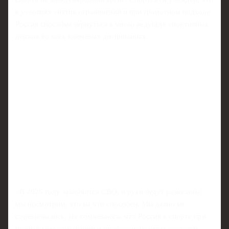
в условиях снятия ограничений и при грамотном подходе
Россия способна вернуться в число ведущих спортивных
держав во всех ключевых дисциплинах.
«В 2026 году закончится СВО, и руки будут развязаны:
мы посмотрим, кто на что способен. Мы давно не
соревновались. Не сомневаюсь, что Россия в спорте при
правильном отношении и профессионализме составит