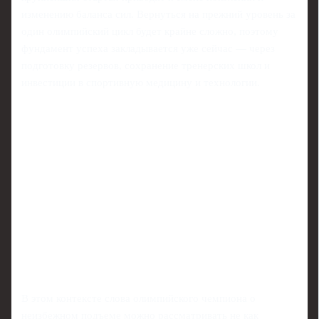
изменению баланса сил. Вернуться на прежний уровень за
один олимпийский цикл будет крайне сложно, поэтому
фундамент успеха закладывается уже сейчас — через
подготовку резервов, сохранение тренерских школ и
инвестиции в спортивную медицину и технологии.
В этом контексте слова олимпийского чемпиона о
неизбежном подъеме можно рассматривать не как