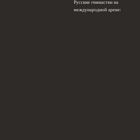
Русские гимнастки на
международной арене:
новая реальность
художественной гимнастики
5 августа, 2026
Российские фигуристы в
Японии: Трусова и лидеры
на kinoshita group cup
4
августа, 2026
© 2026 Живой Футбол
Новости Локомотива
News
Аналитика
Интервью