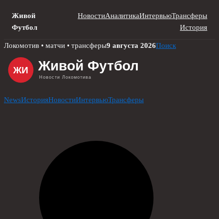
Живой
Новости
Аналитика
Интервью
Трансферы
Футбол
История
Skip
Локомотив • матчи • трансферы
9 августа 2026
Поиск
to
content
News
История
Новости
Интервью
Трансферы