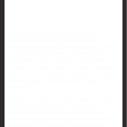
Не менее важен и вопрос доверия к спортивным
структурам. Тихонов, много лет критикующий
поверхностный подход к подготовке сборных, настаивает:
без четкой стратегии развития, прозрачной работы
федераций и реальной поддержки тренеров разговоры о
«подъеме» останутся пустыми. Он связывает возможный
рывок не только с изменением политической обстановки,
но и с внутренней готовностью системы спорта к
переменам.
Если прогноз Тихонова о завершении конфликта к 2026
году оправдается, российским атлетам придется
фактически «перезагрузиться» на мировой арене.
Несколько лет ограниченного участия или отсутствия на
крупнейших стартах приводят к смене поколений и