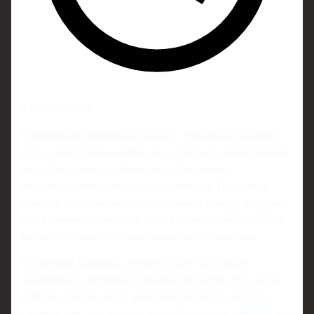
4 минут чтения
Олимпийский чемпион Александр Тихонов высказался о
сроках завершения конфликта на Украине и перспективах
российского спорта. Легендарный биатлонист,
четырехкратный олимпийский чемпион и 11-кратный
чемпион мира уверен, что переломный момент наступит
уже к зимним Играм 2026 года, а отечественный спорт в
ближайшие годы переживет новый виток развития.
По мнению Тихонова, именно к 2026 году может
завершиться специальная военная операция, что, как он
считает, откроет новые возможности для российского
спорта на международной арене. Спортсмен убежден, что