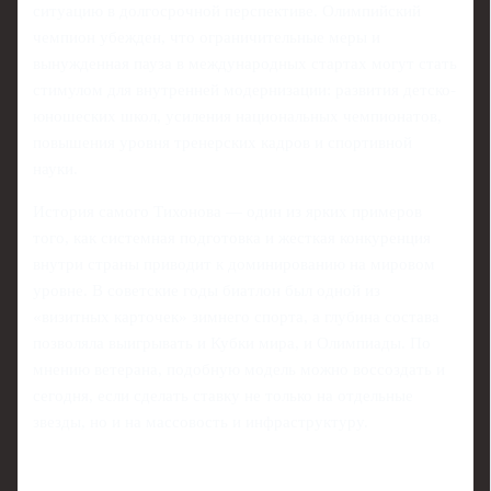
ситуацию в долгосрочной перспективе. Олимпийский
чемпион убежден, что ограничительные меры и
вынужденная пауза в международных стартах могут стать
стимулом для внутренней модернизации: развития детско-
юношеских школ, усиления национальных чемпионатов,
повышения уровня тренерских кадров и спортивной
науки.
История самого Тихонова — один из ярких примеров
того, как системная подготовка и жесткая конкуренция
внутри страны приводит к доминированию на мировом
уровне. В советские годы биатлон был одной из
«визитных карточек» зимнего спорта, а глубина состава
позволяла выигрывать и Кубки мира, и Олимпиады. По
мнению ветерана, подобную модель можно воссоздать и
сегодня, если сделать ставку не только на отдельные
звезды, но и на массовость и инфраструктуру.