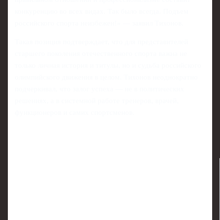
конкуренцию во всех видах. Так было всегда. Подъем
российского спорта неизбежен!» — заявил Тихонов.
Такая позиция подтверждает, что для представителей
старшего поколения отечественного спорта важна не
только личная история и титулы, но и судьба российского
олимпийского движения в целом. Тихонов неоднократно
подчеркивал, что залог успеха — не в политических
решениях, а в системной работе тренеров, врачей,
функционеров и самих спортсменов.