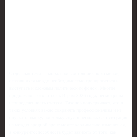
Отдельная тема — моральное состояние спортсменов,
оказавшихся между необходимостью тренироваться и
выступать и сложным политическим фоном. Многие
продолжают готовиться к Играм 2026 года, несмотря на
неопределенность статуса. Тихонов подчеркивает, что в
таких условиях важно сохранять профессионализм и не
опускать планку, поскольку спустя несколько лет ситуация
на международной арене может кардинально измениться,
а конкурентоспособность будет зависеть от того, как