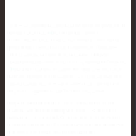
При этом внешние условия пока остаются непростыми. В
феврале 2026 года в Италии пройдут зимние
Олимпийские игры, и уже сейчас понятно, что участие
российских атлетов там будет ограничено. Президент
Международного олимпийского комитета Кирсти
Ковентри недавно отметила, что спортсмены из России на
Играх 2026 года смогут выступить лишь в нейтральном
статусе. Причем это положение, по ее словам, сохранится
даже в случае, если к этому моменту будет достигнуто
мирное соглашение между Россией и Украиной.
Формат «нейтрального статуса» означает отсутствие
национальной символики: флага, гимна, официальных
командных обозначений. Спортсменов будут допускать к
соревнованиям при соблюдении целого ряда критериев и
проверок, а все элементы, подчеркивающие