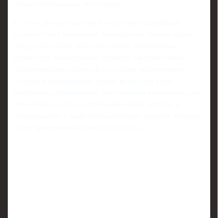
страна использовала этот период.
С точки зрения спортивной подготовки ближайшие
сезоны станут ключевыми. Командам по зимним видам
предстоит пройти через ряд циклов: национальные
первенства, коммерческие турниры, альтернативные
международные старты. В отсутствие полноценного
участия в традиционных сериях возрастает роль
внутренних соревнований: они становятся полигоном для
обновления состава, опробования новых методик и
оборудования, а также поиска молодых лидеров, которые
будут представлять страну к 2026 году.