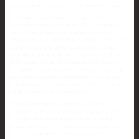
картина сезона и, во многом, всего олимпийского цикла.
Если взглянуть на текущую ситуацию (без учета
результатов будущего чемпионата США), то лидеры по
видам уже вырисовываются. В мужском одиночном
уверенно впереди Илья Малинин, у женщин — Алиса Лю.
В парном катании лидируют Алиса Ефимова / Миша
Митрофанов, в танцах на льду — Мэдисон Чок / Эван
Бейтс. Однако глубина конкуренции в США такова, что
итоговый расклад вполне может измениться после одного-
двух ключевых стартов, особенно для тех, кто пока не
выполнил взрослый технический минимум, но активно
набирает баллы на юниорском уровне.
Особенно любопытна мужская линия. Сразу за
Малининым в рейтинге располагается Лусиус Казанецки
— бронзовый призер юниорского финала Гран-при.
Формально он не имеет технического минимума для
взрослых соревнований, но по действующей схеме все