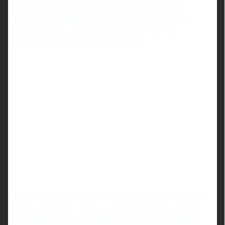
медали, чем юный, но нестабильный лидер. Новый
регламент не убирает полностью свободу маневра у
селекционеров, но существенно сужает поле для
субъективных решений и «серых зон».
С точки зрения спортсменов, подобная система имеет и
плюсы, и минусы. Плюс — в предсказуемости: каждому
фигуристу и его штабу понятно, какие турниры нужно