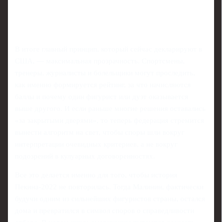
В итоге главный принцип, который сейчас декларируют в
США, — максимальная прозрачность. Спортсмены,
тренеры, журналисты и болельщики могут проследить,
как именно формируется рейтинг, за что начисляются
баллы и почему один фигурист или дуэт оказывается
выше другого. И если раньше многие решения оставались
«за закрытыми дверями», то теперь федерация стремится
вынести алгоритм на свет, чтобы споры шли вокруг
интерпретации очевидных критериев, а не вокруг
подозрений в кулуарных договоренностях.
Все это делается именно для того, чтобы история
Пекина-2022 не повторилась. Тогда Малинин, фактически
будучи одним из сильнейших фигуристов страны, остался
дома и превратился в символ споров о справедливости