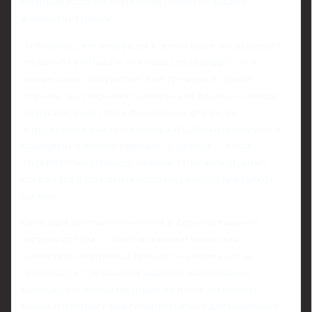
сценарии распределения спортсменов по видам в
командном турнире.
Любопытно, что федерация в новом цикле подчеркивает
готовность учитывать не только сухие цифры, но и
мнение самих фигуристов и их тренеров. С одной
стороны, это сохраняет человеческий фактор — иногда
спортсмен может быть формально в форме, но
психологически не готов выдержать двойную нагрузку в
командном и личном турнирах. С другой — такая
открытая коммуникация позволяет избежать скрытых
конфликтов и ощущения несправедливости при выборе
состава.
Сама идея многокомпонентной и формализованной
системы отбора — ответ на главный вызов: как
совместить спортивный принцип «лучшие едут на
Олимпиаду» с реальными задачами национальной
команды, где иногда опытный, но менее технически
мощный фигурист может быть полезнее для завоевания