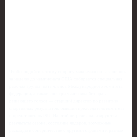
Чтобы подойти к этому вопросу максимально взвешенно,
за неделю до чемпионата США собирается специальная
рабочая группа: пять членов Международного комитета
федерации, а также еще три участника без права
решающего голоса — старший директор по развитию
спортивных результатов, бывший председатель комитета
и представитель ISU. На этой встрече анализируются
результаты сезона, состояние лидеров, возможные
расклады в соперничестве с другими странами и разные