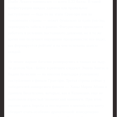
Изабо Левито минимален — всего 0,22 балла. В такой
конфигурации каждое удачное или провальное
выступление — будь то на этапе Гран-при или на
чемпионате страны — может буквально за один уик-энд
перевернуть табель о рангах. Фигуристкам приходится
работать в условиях постоянного давления, но в то же
время они получают ощущение прозрачности: все видят,
как формируется рейтинг и на чем основаны шансы
каждой.
Не менее жаркие баталии развернулись в танцах на льду.
За дуэтом Чок / Бейтс в рейтинге следуют Эмили Зингас и
Вадим Колесник — во многом благодаря успешному
выступлению в финале Гран-при. Третья строка сейчас у
победителей юниорского финала — Ханы Марии Абоян и
Даниила Веселухина, которые, как и Казанецки, еще не
выполнили взрослый технический минимум. При этом
именно здесь борьба за последнюю олимпийскую квоту
обещает стать особенно драматичной: конкуренцию