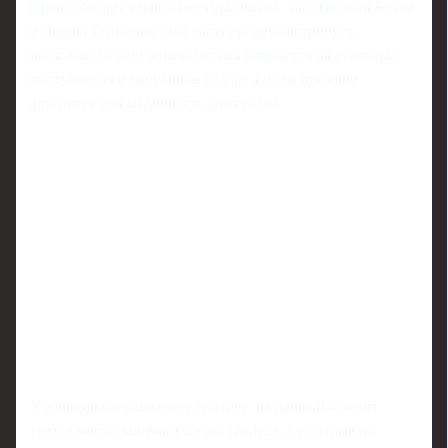
равно обходит такие известные имена, как Джейсон Браун
и Эндрю Торгашев. Это наглядно демонстрирует,
насколько сильно новая система опирается на реальные
выступления и набранные баллы, а не на прежний
авторитет или медийность фигуриста.
У женщин ситуация еще плотнее: на данный момент
третье место занимает Брэди Теннелл, а ее отрыв от