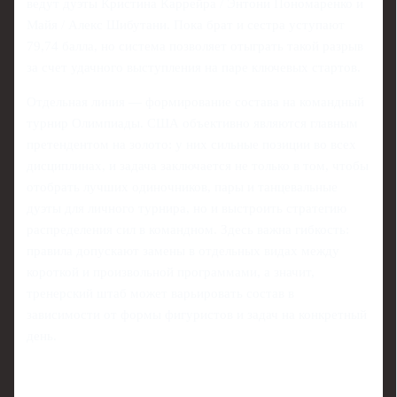
ведут дуэты Кристина Каррейра / Энтони Пономаренко и
Майя / Алекс Шибутани. Пока брат и сестра уступают
79,74 балла, но система позволяет отыграть такой разрыв
за счет удачного выступления на паре ключевых стартов.
Отдельная линия — формирование состава на командный
турнир Олимпиады. США объективно являются главным
претендентом на золото: у них сильные позиции во всех
дисциплинах, и задача заключается не только в том, чтобы
отобрать лучших одиночников, пары и танцевальные
дуэты для личного турнира, но и выстроить стратегию
распределения сил в командном. Здесь важна гибкость:
правила допускают замены в отдельных видах между
короткой и произвольной программами, а значит,
тренерский штаб может варьировать состав в
зависимости от формы фигуристов и задач на конкретный
день.