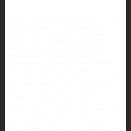
Именно для этого федерация США подготовила документ
объемом в 28 страниц, детально прописывающий
критерии отбора на Милан-2026. Там перечислены все
возможные варианты развития ситуации и указаны
источники, откуда берутся баллы для отборочного
рейтинга. На первом уровне учитываются
международные требования — наличие технического
минимума для участия во взрослых чемпионатах и
соответствие правилам по гражданству. Без выполнения
этих базовых условий спортсмен в принципе не может
быть рассмотрен как кандидат на Олимпиаду, вне
зависимости от успехов на внутренней арене.
Далее вступает в силу продуманная система начисления
очков за выступления на ключевых турнирах. Каждый
старт оценивается с учетом коэффициента значимости.
Чемпионат США, как главный национальный турнир,