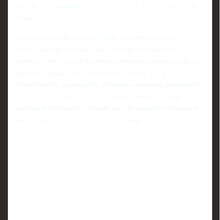
борьбу за олимпийскую путевку уже в первом взрослом
сезоне.
Американская федерация также фактически подает
сигнал: каждое сильное выступление учитывается и
ценится. Это создает более честную и рабочую среду, где
важен не только один чемпионат страны, а вся
совокупность результатов. И именно поэтому чемпионат
США-2026 обещает стать не просто национальной
витриной фигурного катания, но и финальной проверкой
эффективности новой системы отбора.