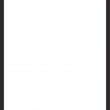
Тогда, напомним, юный Малинин стал серебряным
призером чемпионата США, но в олимпийскую команду
не попал. Вместо него в Пекин отправили опытного
Джейсона Брауна, ссылаясь на совокупность критериев и
международный опыт. Однако эти критерии были
прописаны расплывчато, а финальное решение выглядело
во многом субъективным, что вызвало волну критики.
Сейчас американская федерация стремится максимально
формализовать процесс, чтобы у спортсменов было
четкое понимание: за какие именно результаты и
достижения они получают баллы и как эти баллы
конвертируются в олимпийские путевки.
В настоящее время у США — одна из сильнейших команд
в мире во всех видах фигурного катания. В мужском
одиночном катании явный лидер — Илья Малинин, автор
сложнейших технических наборов, включая
уникальнейший четверной аксель. Среди женщин впереди
действующая чемпионка мира Алиса Лю и стабильная