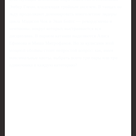
Эмбер Гленн, владеющая тройным акселем. В танцах на
льду продолжают доминировать многолетние лидеры
цикла Мэдисон Чок и Эван Бейтс — рекордсмены и
чемпионы, вокруг которых выстраивается вся
дисциплина. В парном катании выделяются Алиса
Ефимова и Миша Митрофанов. Но за кулисами этой
мощной обоймы стоит непростой вопрос: как, имея
максимальные квоты, выбрать всего три пары или три
одиночника в каждую категорию?