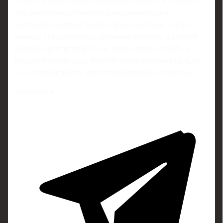
отбора. В новом цикле американцы пытаются доказать,
что даже при жесточайшей конкуренции можно
выстроить понятные правила игры, в которых место в
команде определяется не громкими именами, а суммой
реальных результатов. И уже сейчас видно: борьба за
поездку в Милан-2026 будет не только красивой на льду,
но и беспрецедентно структурированной за кулисами.
Поделиться