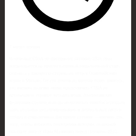
7 минут чтения
Чемпионат США по фигурному катанию 2026 года
превращается не просто в главный национальный старт
сезона, а в ключевую ступень на пути к Олимпийским
играм в Милане. От его итогов во многом будет зависеть,
кто именно получит право представлять США на
крупнейшем турнире четырехлетия. Американская
федерация сделала выводы из прошлых ошибок и создала
одну из самых детализированных и формальных систем
отбора в современном фигурном катании — именно для
того, чтобы избежать повторения истории, подобной
скандалу вокруг Ильи Малинина перед Пекином-2022.