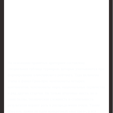
На основании принятых критериев составлена
специальная таблица турниров, которые учитываются при
формировании олимпийского рейтинга. Туда включены
этапы и финал Гран-при, чемпионаты четырех
континентов, чемпионаты мира, национальные первенства
и ряд других стартов. Не только итоговые места, но и
сами баллы, техническая сложность и стабильность
результатов играют роль в распределении очков. Таким
образом, важен не один конкретный «выстрел», а вся