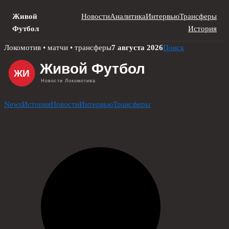
Живой
Новости
Аналитика
Интервью
Трансферы
Футбол
История
Skip
Локомотив • матчи • трансферы
7 августа 2026
Поиск
to
content
News
История
Новости
Интервью
Трансферы