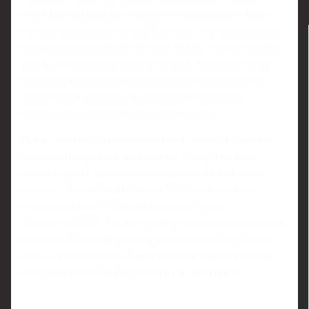
имеет наибольший вес. Однако его коэффициент лишь
немного превосходит финал Гран-при, что подчеркивает:
международные успехи не менее важны, чем внутренний
титул. Это уменьшает риск ситуации, когда спортсмен,
стабильно блиставший весь сезон на международной
арене, может лишиться Олимпиады из-за одного
неудачного проката на чемпионате страны.
Интересной особенностью системы являются бонусы за
предыдущие крупные достижения. Федерация явно
демонстрирует уважение к олимпийским и мировым
медалям. Так, у Майи и Алекса Шибутани уже есть
дополнительные 150 баллов только за бронзу
Олимпиады-2018. Это не гарантирует им автоматической
поездки в Милан, но дает серьезный задел в борьбе за
место в команде — особенно если они успеют показать
конкурентоспособный уровень в текущем цикле.