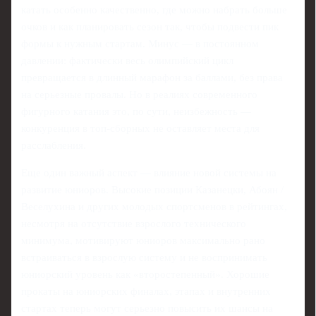
катать особенно качественно, где можно набрать больше
очков и как планировать сезон так, чтобы подвести пик
формы к нужным стартам. Минус — в постоянном
давлении: фактически весь олимпийский цикл
превращается в длинный марафон за баллами, без права
на серьезные провалы. Но в реалиях современного
фигурного катания это, по сути, неизбежность —
конкуренция в топ-сборных не оставляет места для
расслабления.
Еще один важный аспект — влияние новой системы на
развитие юниоров. Высокие позиции Казанецки, Абоян /
Веселухина и других молодых спортсменов в рейтингах,
несмотря на отсутствие взрослого технического
минимума, мотивируют юниоров максимально рано
встраиваться в взрослую систему и не воспринимать
юниорский уровень как «второстепенный». Хорошие
прокаты на юниорских финалах, этапах и внутренних
стартах теперь могут серьезно повысить их шансы на