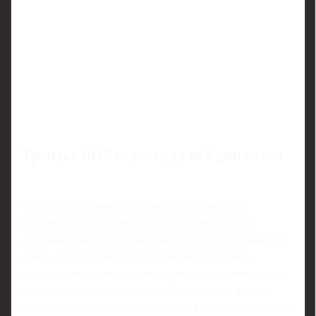
Тренды 2025 года: куда всё движется
К 2025 году на рынке заметно растёт интерес к
комплексным решениям, где мониторинг и оценка
источников риска для новостных агентств встраиваются
прямо в редакционные CMS. Появляются сервисы,
которые в реальном времени отмечают «сомнительные»
цитаты, предлагают похожие кейсы прошлых фейков,
показывают связи между спикерами. При этом всё больше