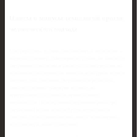
Плюсы и минусы технологий против
человеческого подхода
Если упростить, то люди дают контекст, а технологии —
масштаб и скорость. Алгоритмы не устают, не зависят от
настроения и способны обработать тысячи сигналов, но
не понимают политических нюансов, культурных кодов и
«второго дна» заявлений. Журналисты и редакторы,
наоборот, отлично чувствуют подтекст, но
перегружаются, особенно во время больших
инфоповодов. Поэтому оценка источников риска при
оперативной подаче новостей редко эффективна в
«чистом» технологическом или «чисто человеческом»
виде: оптимум лежит в сочетании.