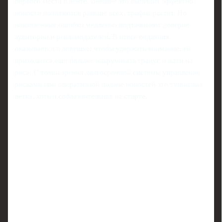
первого места в ленте. Внешне это выглядит эффектно:
новости появляются раньше всех, трафик растёт. Но
накопленные ошибки медленно подтачивают доверие
аудитории и рекламодателей. В итоге редакция
оказывается в ловушке: чтобы удержать внимание, ей
приходится ещё больше накручивать градус и идти на
риск. С точки зрения долгосрочной системы управления
рисками при оперативной подаче новостей это тупиковая
ветка, хоть и соблазнительная на старте.