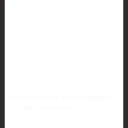
кризиса или ЧП, когда счёт идёт на секунды, редакция
рискует выйти с важной новостью позже конкурентов.
Технологический подход: алгоритмы
и скоринг источников