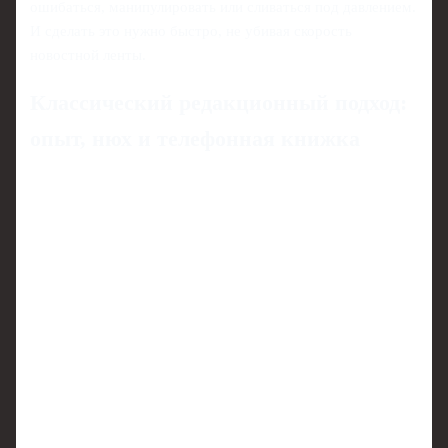
ошибаться, манипулировать или сливаться под давлением.
И сделать это нужно быстро, не убивая скорость
новостной ленты.
Классический редакционный подход:
опыт, нюх и телефонная книжка