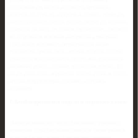
Третий путь — завести в редакции программное
обеспечение для анализа надежности источников
новостей. По сути, это «кредитный скоринг», только для
инфопоставщиков: система считает, сколько раз источник
ошибался, как часто его данные опровергались, связывает
это со временем появления информации и тематикой.
Плюс можно подключить автоматический анализ
тональности, сетевые связи, историю постов в соцсетях.
Технологии помогают быстро отсеять явно токсичные и
анонимные вбросы, особенно при больших потоках. Но
им всё равно нужны корректные исходные данные и люди,
которые будут регулярно обновлять «карточки»
источников.
1. Комбинированные модели и медиаконсалтинг
Многие редакции идут по пути гибридного решения и
привлекают услуги медиаконсалтинга по оценке рисков в
новостной журналистике. Консультанты помогают