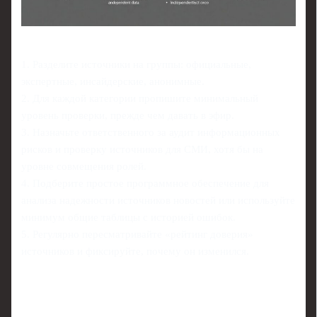
1. Разделите источники на группы: официальные,
экспертные, инсайдерские, анонимные.
2. Для каждой категории пропишите минимальный
уровень проверки, прежде чем давать в эфир.
3. Назначьте ответственного за аудит информационных
рисков и проверку источников для СМИ, хотя бы на
уровне совмещения ролей.
4. Подберите простое программное обеспечение для
анализа надежности источников новостей или используйте
минимум общие таблицы с историей ошибок.
5. Регулярно пересматривайте «рейтинг доверия»
источников и фиксируйте, почему он изменился.