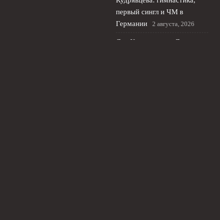
Кудрявцева: гимнастика,
первый сингл и ЧМ в
Германии
2 августа, 2026
Яна Кудрявцева и Лала
Крамаренко: бесплатный
мастер‑класс в центре
Москвы
1 августа, 2026
© 2026 Живой Футбол
Новости Локомотива
News
Аналитика
Интервью
История
Новости