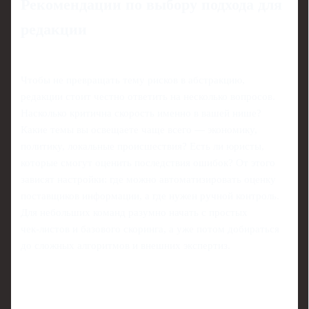
Рекомендации по выбору подхода для
редакции
Чтобы не превращать тему рисков в абстракцию,
редакции стоит честно ответить на несколько вопросов.
Насколько критична скорость именно в вашей нише?
Какие темы вы освещаете чаще всего — экономику,
политику, локальные происшествия? Есть ли юристы,
которые смогут оценить последствия ошибок? От этого
зависят настройки: где можно автоматизировать оценку
поставщиков информации, а где нужен ручной контроль.
Для небольших команд разумно начать с простых
чек‑листов и базового скоринга, а уже потом добираться
до сложных алгоритмов и внешних экспертиз.