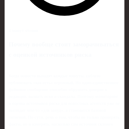
4 минут чтения
Почему вообще стоит заморачиваться
с оценкой источников риска
Когда новости выходят каждые минуты, соблазн
публиковать «как есть» огромный. Но одно-единственное
фейковое сообщение способно обрушить доверие к
редакции, вызвать иски и скандалы. Поэтому мониторинг
и оценка источников риска для новостных агентств уже не
выглядит чем‑то «для зануд», а становится базовой
гигиеной. По сути, речь о том, чтобы не только проверять
факты, но и измерять, насколько сам источник склонен