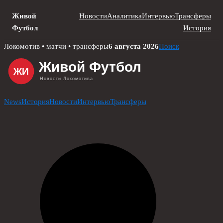
Живой
Новости
Аналитика
Интервью
Трансферы
Футбол
История
Skip
Локомотив • матчи • трансферы
6 августа 2026
Поиск
to
content
News
История
Новости
Интервью
Трансферы