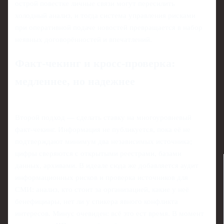
острой повестке личные связи могут пересилить
холодный анализ, и тогда система управления рисками
при оперативной подаче новостей превращается в набор
неявных договорённостей и впечатлений.
Факт‑чекинг и кросс‑проверка:
медленнее, но надежнее
Второй подход — сделать ставку на многоуровневый
факт‑чекинг. Информация не публикуется, пока её не
подтверждают минимум два независимых источника;
цифры сверяются с открытыми реестрами, базами
данных, архивами. В идеале сюда же добавляется аудит
информационных рисков и проверка источников для
СМИ: анализ, кто стоит за организацией, какие у неё
бенефициары, нет ли у спикера явного конфликта
интересов. Минус очевиден: всё это ест время. В момент