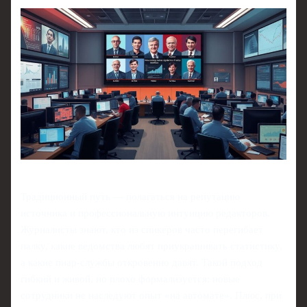
Традиционный путь — полагаться на репутацию
источника и профессиональную интуицию редакторов.
Журналисты знают, кто из спикеров часто перегибает
палку, какие ведомства любят приукрашивать статистику,
а какие пиар‑службы откровенно давят. Такой подход
гибкий и живой, но плохо формализуется: новые
сотрудники не наследуют опыт «на автомате». Плюс, при