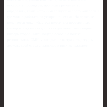
выстроить процедуры, прописать регламенты,
определить, какие источники требуют особого контроля, а
где можно работать по ускоренной схеме. На практике
получается микс: «быстрая полка» для проверенных
спикеров и «длинная дорожка» для новых или спорных
информаторов. Такой подход особенно полезен
региональным СМИ, у которых не всегда есть ресурсы
держать свой отдел аналитиков и риск‑менеджеров.