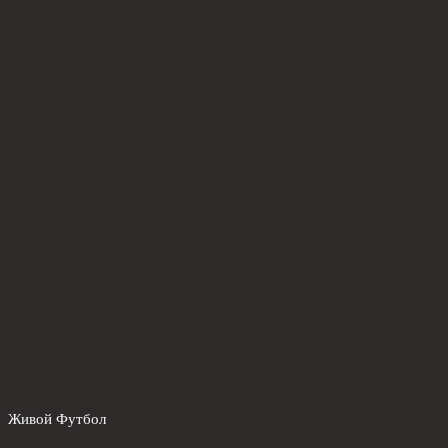
Живой Футбол