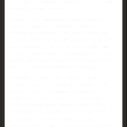
Александр подчеркивает, что пока все это остается лишь
теоретической перспективой.
Ситуация с международным статусом российской
сборной напрямую влияет на траекторию карьеры
подобных игроков. Отстранение команды от турниров
оставляет тех, кто мог бы за нее выступать, без четкого
понимания, как будет развиваться их международная
карьера. В такой реальности многие стараются не строить
долгосрочных планов и концентрируются на клубном
уровне, где решения принимаются более предсказуемо.
В ближайшие годы главной ареной для Карманова,
вероятнее всего, станет североамериканский хоккей.
Драфт НХЛ - это только первый шаг: впереди
тренировочные лагеря, борьба за место в составе,
возможная адаптация через фарм‑клубы в АХЛ или
молодежных лигах. Для игрока его габаритов особенно
важно грамотно выстроить подготовку, чтобы
использовать свою мощь как преимущество, а не обузу.