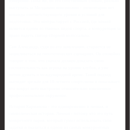
измерение. Пока же, по его собственным словам, реально
выступать за Молдавию невозможно - элементарно нет
команды соответствующего уровня и условий для
подготовки. Это контрастирует с Россией, где хоккей
является одним из главных видов спорта, а конкуренция за
право надеть свитер сборной колоссальна.
Сам Александр, судя по его заявлениям, старается не
зацикливаться на гипотетических сценариях. Он спокойно
говорит о том, что сначала должен доказать свою
состоятельность как игрока на уровне клубов, а уже
потом думать о международной арене. Такой подход
выглядит зрелым для 18‑летнего спортсмена и показывает,
что вокруг него выстроено относительно взвешенное
профессиональное окружение.
История Карманова - это одновременно и личная, и
символическая история. Личная - потому что это путь
конкретного парня, который сумел использовать свои
задатки и оказаться в одном из самых конкурентных