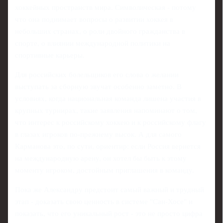
хоккейных пространств мира. Символическая - потому
что она поднимает вопросы о развитии хоккея в
небольших странах, о роли двойного гражданства в
спорте, о влиянии международной политики на
спортивные карьеры.
Для российских болельщиков его слова о желании
выступать за сборную звучат особенно заметно. В
условиях, когда национальная команда лишена участия в
крупных турнирах, такие заявления напоминают о том,
что интерес к российскому хоккею и к российскому флагу
в глазах игроков по‑прежнему высок. А для самого
Карманова это, по сути, ориентир: если Россия вернется
на международную арену, он хотел бы быть к этому
моменту игроком, достойным приглашения в команду.
Пока же Александру предстоит самый важный и трудный
этап - доказать свою ценность в системе "Сан‑Хосе" и
показать, что его уникальный рост - это не просто цифра