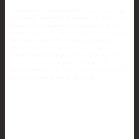
Отдельного внимания заслуживает вопрос, как подобная
фигура может изменить представление о роли "больших"
игроков в современном хоккее. Традиционно считается,
что игра становится быстрее и требует более компактных
и мобильных хоккеистов. Появление сверхвысоких
игроков, способных выдерживать этот темп, может
скорректировать тренерские подходы: силовая игра у
бортов, игра на пятаке, борьба за позицию перед
воротами - все это сферы, где гиганты на льду способны
давать клубам тактическое преимущество.