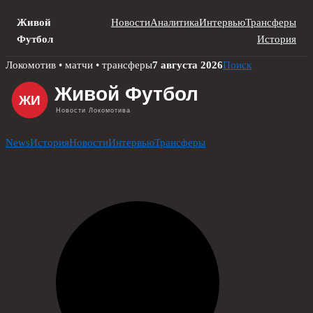
Живой
Новости
Аналитика
Интервью
Трансферы
Футбол
История
Skip
Локомотив • матчи • трансферы
7 августа 2026
Поиск
to
content
News
История
Новости
Интервью
Трансферы