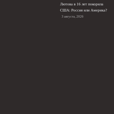
Лютова в 16 лет покорила
США: Россия или Америка?
3 августа, 2026
Лала Крамаренко и Яна
Кудрявцева: гимнастика,
первый сингл и ЧМ в
Германии
2 августа, 2026
© 2026 Живой Футбол
Новости Локомотива
News
Аналитика
Интервью
История