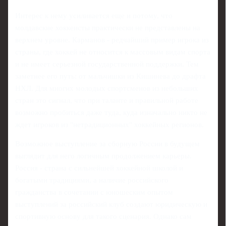
Интерес к нему усиливается еще и потому, что
молдавские хоккеисты практически не представлены на
верхнем уровне. Карманов - редчайший пример игрока из
страны, где хоккей не относится к массовым видам спорта
и не имеет серьезной государственной поддержки. Тем
заметнее его путь: от мальчишки из Кишинева до драфта
НХЛ. Для многих молодых спортсменов из небольших
стран это сигнал, что при таланте и правильной работе
возможно пробиться даже туда, куда изначально никто не
ждет игроков из "нетрадиционных" хоккейных регионов.
Возможное выступление за сборную России в будущем
выглядит для него логичным продолжением карьеры.
Россия - страна с сильнейшей хоккейной школой и
богатыми традициями, а наличие российского
гражданства в сочетании с юношеским опытом
выступлений за российский клуб создают юридическую и
спортивную основу для такого сценария. Однако сам