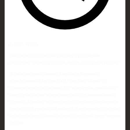
6 минут чтения
Уникальный молдавский хоккеист с российским
паспортом: "Было бы здорово играть за сборную России"
Молдавский нападающий Александр Карманов,
задрафтованный клубом НХЛ "Сан‑Хосе Шаркс" в
седьмом раунде под общим 201‑м номером, рассказал о
своем гражданстве и возможном выборе национальной
сборной. Хоккеист подтвердил, что помимо молдавского
у него есть и российский паспорт, и не скрывает: в идеале
он хотел бы представить на международной арене именно
Россию.