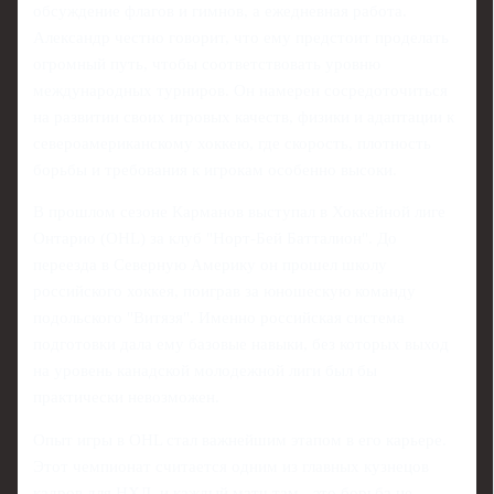
обсуждение флагов и гимнов, а ежедневная работа.
Александр честно говорит, что ему предстоит проделать
огромный путь, чтобы соответствовать уровню
международных турниров. Он намерен сосредоточиться
на развитии своих игровых качеств, физики и адаптации к
североамериканскому хоккею, где скорость, плотность
борьбы и требования к игрокам особенно высоки.
В прошлом сезоне Карманов выступал в Хоккейной лиге
Онтарио (OHL) за клуб "Норт‑Бей Батталион". До
переезда в Северную Америку он прошел школу
российского хоккея, поиграв за юношескую команду
подольского "Витязя". Именно российская система
подготовки дала ему базовые навыки, без которых выход
на уровень канадской молодежной лиги был бы
практически невозможен.
Опыт игры в OHL стал важнейшим этапом в его карьере.
Этот чемпионат считается одним из главных кузнецов
кадров для НХЛ, и каждый матч там - это борьба не