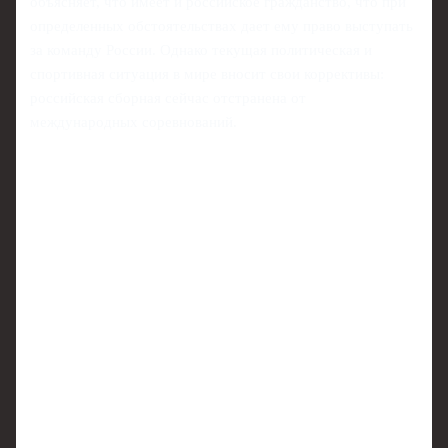
объясняет, что имеет и российское гражданство, что при
определенных обстоятельствах дает ему право выступать
за команду России. Однако текущая политическая и
спортивная ситуация в мире вносит свои коррективы:
российская сборная сейчас отстранена от
международных соревнований.