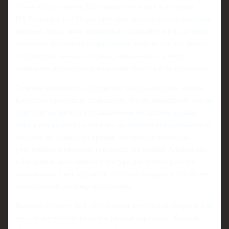
18‑летний уроженец Кишинева уже попал в историю
НХЛ: при росте 216 сантиметров он стал самым высоким
игроком, когда‑либо выбранным на драфте лиги. На фоне
типичных габаритов современных хоккеистов это делает
его фигурой по‑настоящему уникальной, и к нему
приковано повышенное внимание скаутов и болельщиков.
Отвечая на вопрос о будущем в международном хоккее,
Карманов предельно откровенен. Он подчеркивает, что по
документам является гражданином Молдавии, однако
пока у его родной страны нет полноценной национальной
сборной по хоккею на уровне, который позволил бы
участвовать в крупных турнирах. По словам Александра,
в Молдавии даже инфраструктура для хоккея развита
минимально - нет крупного ледового дворца, а тем более
полноценной системы подготовки.
Именно поэтому при обсуждении возможной сборной для
него теоретически открыты разные варианты. Хоккеист