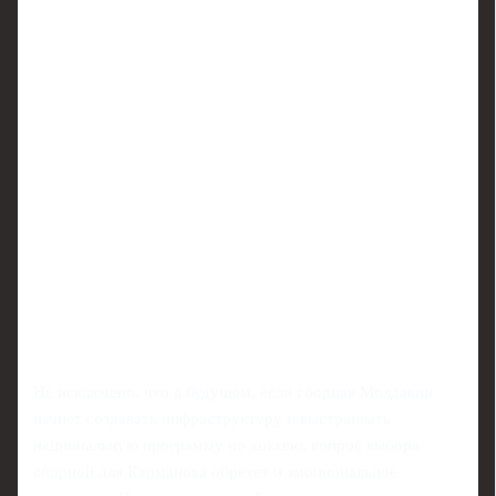
Не исключено, что в будущем, если сборная Молдавии
начнет создавать инфраструктуру и выстраивать
национальную программу по хоккею, вопрос выбора
сборной для Карманова обретет и эмоциональное