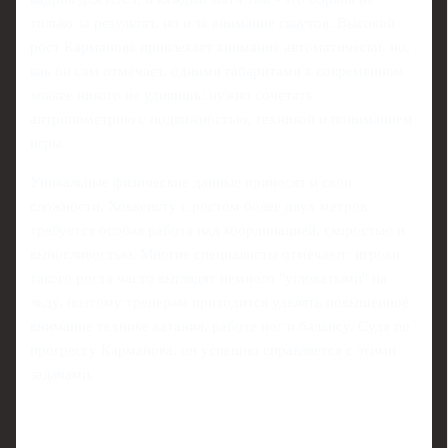
только за результат, но и за внимание скаутов. Высокий
рост Карманова привлекает внимание автоматически, но,
как он сам отмечает, одними габаритами в современном
хоккее никого не удивишь: нужно сочетать
антропометрию с подвижностью, техникой и пониманием
игры.
Уникальные физические данные приносят и свои
сложности. Хоккеисту с ростом более двух метров
требуется особая работа над координацией, скоростью и
выносливостью. Многие специалисты отмечают: игроки
такого роста часто выглядят немного "угловатыми" на
льду, поэтому тренерам приходится уделять повышенное
внимание технике катания, работе ног и балансу. Судя по
прогрессу Карманова, он успешно справляется с этими
задачами.