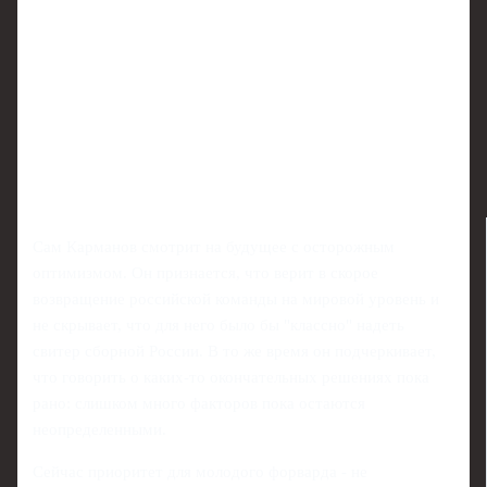
Сам Карманов смотрит на будущее с осторожным
оптимизмом. Он признается, что верит в скорое
возвращение российской команды на мировой уровень и
не скрывает, что для него было бы "классно" надеть
свитер сборной России. В то же время он подчеркивает,
что говорить о каких‑то окончательных решениях пока
рано: слишком много факторов пока остаются
неопределенными.
Сейчас приоритет для молодого форварда - не