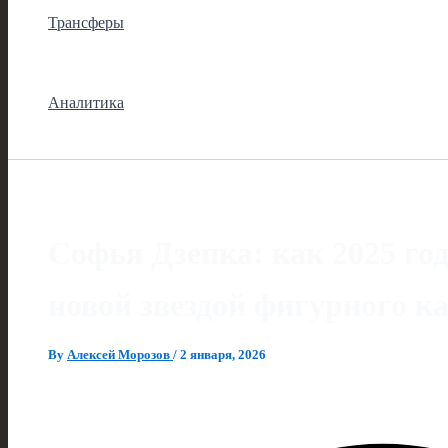
Трансферы
Аналитика
Софья Дзепка: как 2025 го
новой звездой фигурного к
By
Алексей Морозов
/
2 января, 2026