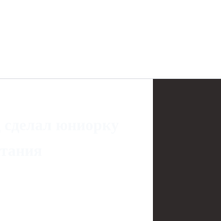
д сделал юниорку
атания