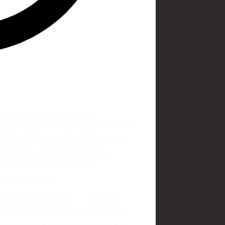
России появилось новое имя,
а двенадцать месяцев превратилась из
ждаемых фигур своего поколения. Ее
 развитию, а Евгения Медведева
, а констатация того, что в
упный персонаж.
ым «компонентщицам» — тем, о ком
, «какие у нее руки и линии», — то