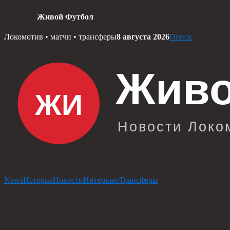
Живой Футбол
Skip
Локомотив • матчи • трансферы
8 августа 2026
Поиск
to
content
News
История
Новости
Интервью
Трансферы