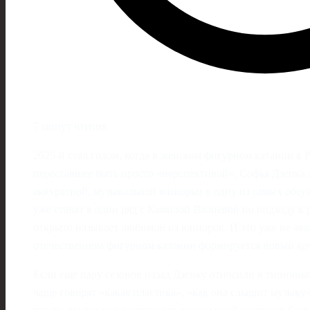
7 минут чтения
2025‑й стал годом, когда в женском фигурном катании в 
переставшее быть просто «перспективой». Софья Дзепка з
аккуратной, музыкальной юниорки в одну из самых обсу
уже ставят в один ряд с Камилой Валиевой по подходу к
открыто называет любимой из юниорок. И это уже не аванс
отечественном фигурном катании формируется новый кр
Если еще пару сезонов назад Дзепку относили к типичн
чаще говорят «какая пластика», «как она слышит музыку»