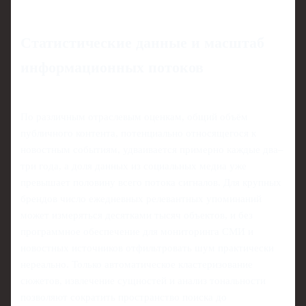
Статистические данные и масштаб
информационных потоков
По различным отраслевым оценкам, общий объём
публичного контента, потенциально относящегося к
новостным событиям, удваивается примерно каждые два–
три года, а доля данных из социальных медиа уже
превышает половину всего потока сигналов. Для крупных
брендов число ежедневных релевантных упоминаний
может измеряться десятками тысяч объектов, и без
программное обеспечение для мониторинга СМИ и
новостных источников отфильтровать шум практически
нереально. Только автоматическое кластеризование
сюжетов, извлечение сущностей и анализ тональности
позволяют сократить пространство поиска до