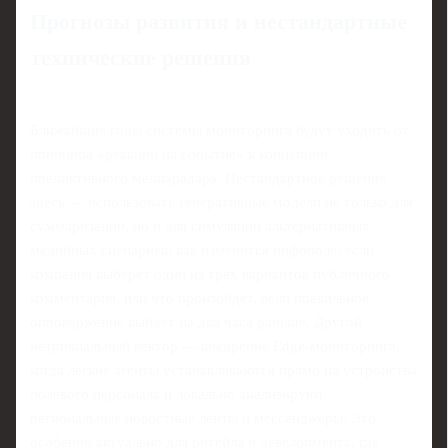
Прогнозы развития и нестандартные
технические решения
Ближайшие годы системы мониторинга будут уходить от
принципа «реакции на событие» к концепции
предиктивного медиарадара. Нестандартное решение
здесь — использовать генеративные модели не только для
суммаризации, но и для симуляции альтернативных
медийных сценариев: как изменится инфополе, если
компания выберет один из трёх вариантов публичного
комментария, или что произойдёт, если правильное
опровержение выйдет на два часа раньше. Другой
нетривиальный вектор — внедрение Edge‑мониторинга,
когда лёгкие агенты устанавливаются прямо на устройства
полевого персонала и локально анализируют
региональные новостные ленты и мессенджеры. Это
особенно актуально для ритейла и девелопмента, где