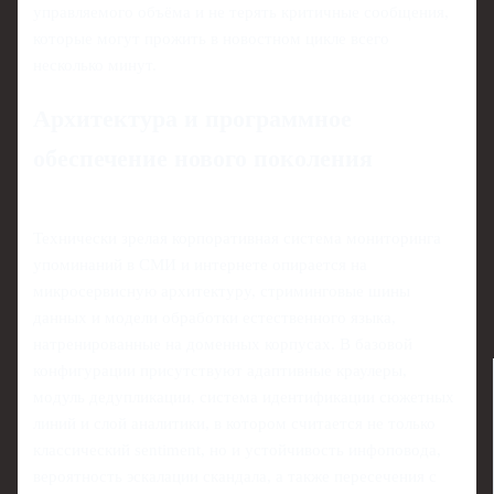
управляемого объёма и не терять критичные сообщения,
которые могут прожить в новостном цикле всего
несколько минут.
Архитектура и программное
обеспечение нового поколения
Технически зрелая корпоративная система мониторинга
упоминаний в СМИ и интернете опирается на
микросервисную архитектуру, стриминговые шины
данных и модели обработки естественного языка,
натренированные на доменных корпусах. В базовой
конфигурации присутствуют адаптивные краулеры,
модуль дедупликации, система идентификации сюжетных
линий и слой аналитики, в котором считается не только
классический sentiment, но и устойчивость инфоповода,
вероятность эскалации скандала, а также пересечения с