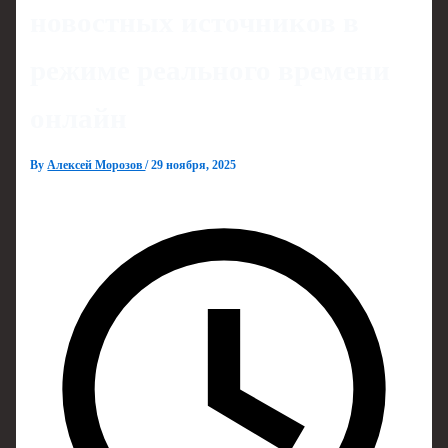
новостных источников в
режиме реального времени
онлайн
By
Алексей Морозов
/
29 ноября, 2025