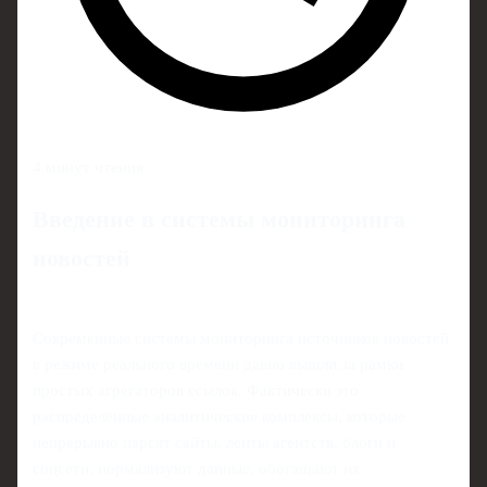
4 минут чтения
Введение в системы мониторинга
новостей
Современные системы мониторинга источников новостей
в режиме реального времени давно вышли за рамки
простых агрегаторов ссылок. Фактически это
распределённые аналитические комплексы, которые
непрерывно парсят сайты, ленты агентств, блоги и
соцсети, нормализуют данные, обогащают их