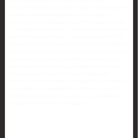
постепенно превращается в слой «нейронной периферии»
компании, который первым фиксирует изменения
внешней среды и инициирует корректирующие действия.
Следующий логичный шаг — плотная связка с системами
автоматизации маркетинга и управления продуктом, где
сигналы из медиаполя становятся триггерами для запуска
контентных сценариев, переразметки целевых аудиторий
и адаптации ценовых предложений. При таком подходе
мониторинг перестаёт быть пассивным наблюдателем и
становится инструментом активного управления
повесткой, в том числе через точечные микрокампании и
коллаборации с нишевыми медиа, которые формируют
восприятие бренда задолго до того, как о нём напишут
традиционные новостные площадки.