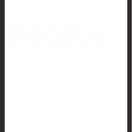
медиапространства. Если же подключить к системе
данные продаж и поведенческую аналитику, то можно
вычислить тонкие причинно‑следственные связи между
информационными волнами и финансовыми метриками,
превратив мониторинг из «дежурного дашборда» в
инструмент финансового контроля и точечной коррекции
бизнес‑стратегии в практически реальном времени.