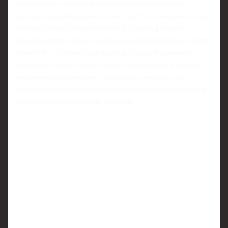
метаданными и подают пользователю уже готовую
картину информационной повестки. Когда компании ищут
система мониторинга новостей в режиме реального
времени купить, они на самом деле сравнивают не «ленты
новостей», а связки из краулеров, модулей машинного
обучения, систем приоритизации инцидентов и панелей
визуализации, способных за секунды показать, где
зарождается репутационный риск или рыночный тренд и
как он эволюционирует во времени.