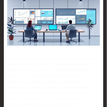
С экономической точки зрения платформа мониторинга
новостных лент и соцсетей для пиар и маркетинга
окупается не только за счёт снижения репутационных
потерь, но и за счёт оптимизации маркетинговых
бюджетов и ускорения управленческих решений.
Корректно настроенные алерты позволяют вовремя
перезапускать рекламные кампании, перераспределять
ставки в performance‑каналах и изменять ценовую
политику, опираясь на реальные сигналы из