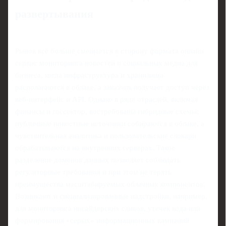
развертывания
Рынок всё больше смещается в сторону формата онлайн
сервис мониторинга новостей и социальных медиа для
бизнеса, когда инфраструктура и хранилища
располагаются в облаке, а заказчик получает доступ через
веб-интерфейс и API. Однако в ряде отраслей, включая
финансы и госсектор, востребованы гибридные схемы:
публичные новостные источники собираются в облаке, а
чувствительная аналитика и пользовательские словари
обрабатываются на внутренних серверах. Такое
разделение доменов данных позволяет соблюдать
регуляторные требования и при этом не терять
преимущества масштабируемых облачных компонентов.
Возникают и специализированные надстройки, например,
для мониторинга инсайдерских сливов, утечек кода или
формирования «серых» информационных кампаний