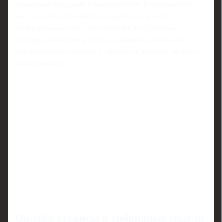
ключевыми фигурами и конкурентами. В продвинутых
инсталляциях добавляются модули прогнозного
моделирования, которые используя исторические
паттерны всплесков и спадов, оценивают, насколько
быстро событие «выйдет в офлайн» и повлияет на спрос
или котировки.
Онлайн‑сервисы и гибридные модели