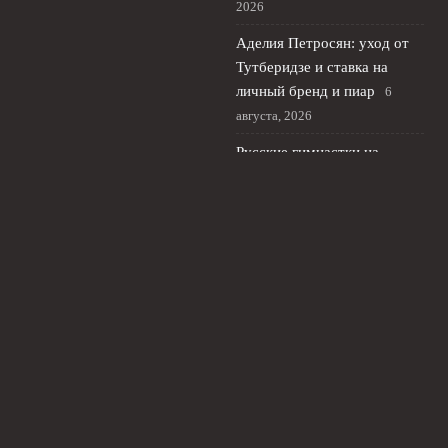
2026
Аделия Петросян: уход от
Тутберидзе и ставка на
личный бренд и пиар
6
августа, 2026
Русские гимнастки на
международной арене:
новая реальность
художественной гимнастики
5 августа, 2026
© 2026 Живой Футбол
Новости Локомотива
News
Аналитика