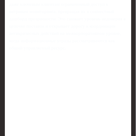
даже ключевым клиентам ограниченный доступ к
витринам мониторинга, превращая их в совместный
дашборд прозрачности. Это снижает уровень недоверия в
цепочке поставок и открывает дорогу к координации
антикризисных действий на межкорпоративном уровне,
когда информационные угрозы рассматриваются как
общий управляемый ресурс.