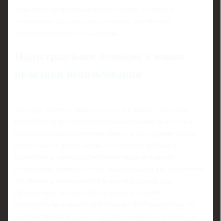
локальные конфликты или протестная активность
вспыхивают быстрее, чем успевают отработать
централизованные дата‑центры.
Индустриальное влияние и новые
практики использования
По мере зрелости рынка меняется и запрос: всё чаще
обсуждается не сама система мониторинга новостей в
режиме реального времени купить, а интеграция такого
комплекса в единую экосистему рисков, продаж и
клиентского сервиса. Внутри крупных компаний
мониторинг перестаёт быть эксклюзивным инструментом
PR‑отдела и превращается в базовый сервис для
продуктовых команд, HR‑брендинга, службы
безопасности и инвестор‑релэйшнз. Нестандартный, но
перспективный подход — давать внешним партнёрам и