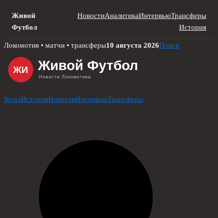
Живой
Новости
Аналитика
Интервью
Трансферы
Футбол
История
Skip
Локомотив • матчи • трансферы
10 августа 2026
Поиск
to
content
News
История
Новости
Интервью
Трансферы