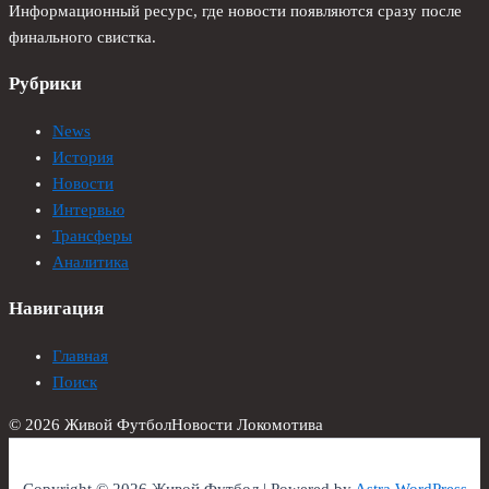
Информационный ресурс, где новости появляются сразу после
финального свистка.
Рубрики
News
История
Новости
Интервью
Трансферы
Аналитика
Навигация
Главная
Поиск
© 2026 Живой Футбол
Новости Локомотива