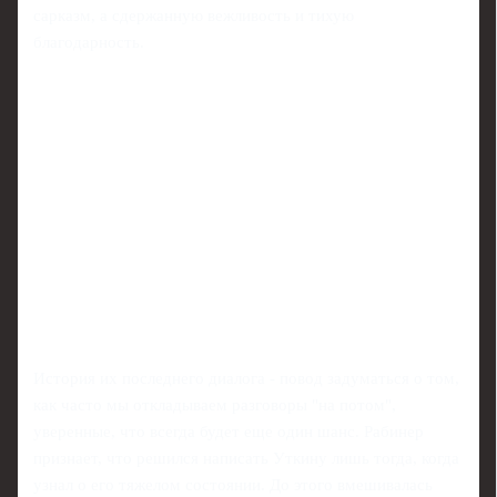
сарказм, а сдержанную вежливость и тихую
благодарность.
История их последнего диалога - повод задуматься о том,
как часто мы откладываем разговоры "на потом",
уверенные, что всегда будет еще один шанс. Рабинер
признает, что решился написать Уткину лишь тогда, когда
узнал о его тяжелом состоянии. До этого вмешивалась