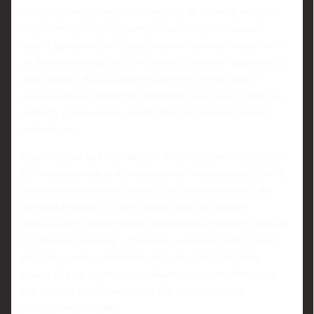
поздравление, не зная, откликнется ли бывший приятель.
Тот ответил. Рабинер подчеркивает: этот небольшой
обмен фразами стал "единственным за очень много лет"
их личным контактом. И в этом есть особая трагичность:
когда между людьми давно выстроена стена обид и
уколов, иногда требуется почти крайняя точка - болезнь,
возраст, угроза конца - чтобы кто‑то решился сделать
первый шаг.
После публикации скриншота Игорь Рабинер сопроводил
его эмоциональным комментарием. Он напомнил, что их
общим знакомым был Антон Орех, который много лет
пытался удержать с двух сторон хотя бы зачатки
нормального человеческого отношения. Рабинер отметил,
что именно разговор с Орехом о самочувствии Уткина
стал тем самым моментом, когда старые претензии
показались не такими уж важными по сравнению с тем,
что человек фактически борется за нормальную
повседневную жизнь.