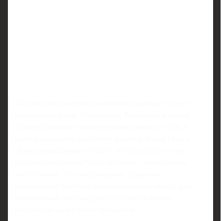
На этом фоне особенно символично выглядит то, что
незадолго до ухода Уткина они с Рабинером все‑таки
сумели обменяться человеческими словами - пусть и
всего несколькими короткими фразами. Антон Орех в
своих размышлениях отметил, что рад тому, что их
история завершилась "доброй точкой", а не нервным
многоточием. Это эмоциональное признание
подчеркивает простую, но важную мысль: иногда даже
минимальный шаг навстречу способен изменить
послевкусие целой эпохи отношений.