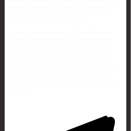
претензий звучат простые слова: "Здоровья и мира тебе"
и "Спасибо". Именно эти слова спустя время и будут
перечитывать, обсуждать и вспоминать.
Так последняя переписка между Игорем Рабинером и
Василием Уткиным превратилась в личный документ
эпохи - эпохи, когда яркие, неоднозначные фигуры в
спорте и журналистике не боялись говорить жестко,
спорить до хрипоты и при этом все равно оставались
людьми, для которых в самый критический момент важнее
всего оказывается не победа в споре, а возможность
сказать друг другу что‑то по‑настоящему человеческое.
Поделиться