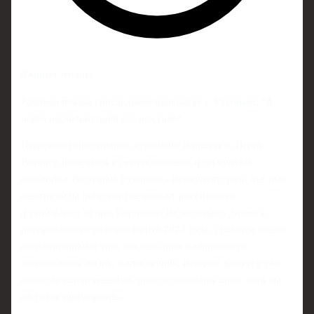
6 минут чтения
Рабинер показал последнюю переписку с Уткиным: "А
через несколько дней его не стало"
Известный спортивный журналист и писатель Игорь
Рабинер поделился в сети последним фрагментом
общения с Василием Уткиным - комментатором, чье имя
многие годы было неотделимо от российского
футбольного эфира. Скриншот их короткого диалога,
датированного началом марта 2024 года, стал еще одним
напоминанием о том, как внезапно и обрывается
человеческая жизнь, и отношения, которые кажутся уже
навсегда испорченными, иногда получают шанс хотя бы
на тихое примирение.