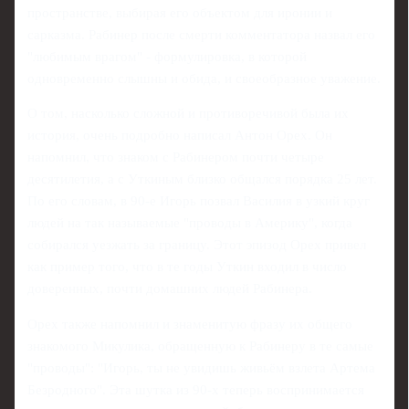
пространстве, выбирая его объектом для иронии и
сарказма. Рабинер после смерти комментатора назвал его
"любимым врагом" - формулировка, в которой
одновременно слышны и обида, и своеобразное уважение.
О том, насколько сложной и противоречивой была их
история, очень подробно написал Антон Орех. Он
напомнил, что знаком с Рабинером почти четыре
десятилетия, а с Уткиным близко общался порядка 25 лет.
По его словам, в 90‑е Игорь позвал Василия в узкий круг
людей на так называемые "проводы в Америку", когда
собирался уезжать за границу. Этот эпизод Орех привел
как пример того, что в те годы Уткин входил в число
доверенных, почти домашних людей Рабинера.
Орех также напомнил и знаменитую фразу их общего
знакомого Микулика, обращенную к Рабинеру в те самые
"проводы": "Игорь, ты не увидишь живьём взлета Артема
Безродного". Эта шутка из 90‑х теперь воспринимается