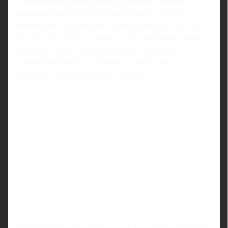
в самой минимальной форме: поздравить, пожелать
здоровья и мира. Это не отменяет былых обид и не
переписывает историю, но меняет финальную ноту. Для
тех, кто знал обоих, эта нота и стала, возможно, главным
итогом их долгого и сложного пути от друзей к
"любимым врагам" и от вражды - к последнему
короткому, но человеческому диалогу.