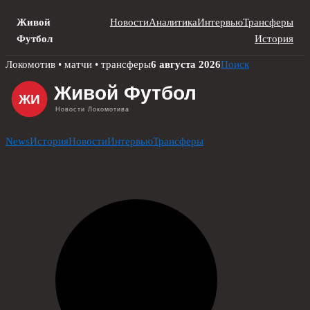
Живой
Новости
Аналитика
Интервью
Трансферы
Футбол
История
Skip
Локомотив • матчи • трансферы
6 августа 2026
Поиск
to
content
News
История
Новости
Интервью
Трансферы