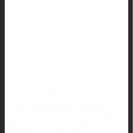
Сам Рабинер не раз рассказывал, что в 90‑е годы и в
начале нулевых они с Уткиным были "добрыми
приятелями". Вспоминались общие компании, рабочие
проекты, личные встречи. Однако позже их пути
разошлись, а отношения буквально "вдрызг рассорились".
На протяжении последних лет Василий Уткин регулярно и
довольно жестко высмеивал Рабинера в публичном