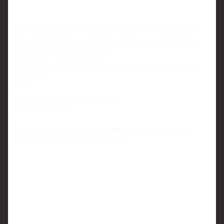
Из опубликованной переписки видно, что 7 марта 2024
года Рабинер написал Уткину короткое поздравление с
прошедшим днем рождения:
"Вася, привет. Это Рабинер. С прошедшим. Здоровья и
мира тебе".
Ответ Уткина был лаконичным:
"Спасибо, Игорь!".
На этом их диалог в мессенджере оборвался. Спустя
несколько дней Василия не стало.