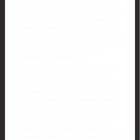
История с последней перепиской Рабинера и Уткина
выходит за рамки частной драмы двух известных людей.
В ней многие узнают знакомый сюжет: давняя дружба,
затем взаимные обиды, публичные колкости, разрыв, а
потом - внезапное окончание, когда время вернуть что‑то
уже нельзя. На этом фоне несколько слов в мессенджере
начинают весить больше, чем десятки громких
выступлений и резких комментариев.
Смерть Василия Уткина обострила дискуссию о том,
насколько разрушительными могут быть личные
конфликты в публичной среде. Яркий, талантливый,
острый на язык комментатор нередко провоцировал
споры, ломал устоявшиеся представления, задевал не
только оппонентов, но и бывших друзей. В случае с
Рабинером этот конфликт длился настолько долго, что
многие уже воспринимали их противостояние как
неотъемлемую часть медийного пространства. И потому
так неожиданно оказалось увидеть в финале не очередной