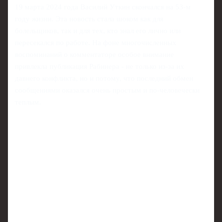
19 марта 2024 года Василий Уткин скончался на 53-м
году жизни. Эта новость стала шоком как для
болельщиков, так и для тех, кто знал его лично или
пересекался по работе. На фоне многочисленных
воспоминаний о комментаторе особое внимание
привлекла публикация Рабинера - не только из‑за их
давнего конфликта, но и потому, что последний обмен
сообщениями оказался очень простым и по‑человечески
теплым.