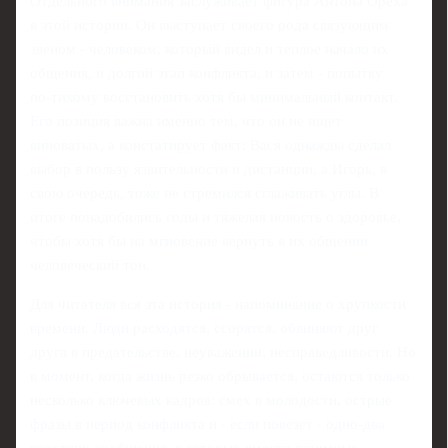
Отдельного внимания заслуживает фигура Антона Ореха
в этой истории. Он выступает своего рода связующим
звеном - человеком, который видел и теплое начало их
общения, и долгий этап конфликта, и затем - попытку
по‑тихому восстановить хотя бы минимальный контакт.
Его позиция важна именно тем, что он не ищет
виноватых, а констатирует факт: Вася однажды сделал
выбор в пользу язвительности и дистанции, а Игорь, в
свою очередь, тоже не стремился сглаживать углы. В
итоге понадобились годы и тяжелая новость о здоровье,
чтобы хотя бы на мгновение вернуть в их общении
человеческий тон.
Для читателя вся эта история - напоминание о хрупкости
времени. Люди расходятся, ссорятся, обвиняют друг
друга в предательстве, неуважении, несправедливости. Но
в момент, когда жизнь резко обрывается, остаются только
несколько ключевых кадров: смех в молодости, острые
фразы в период конфликта и - если повезет - одно‑два
коротких сообщения, в которых вместо взаимных