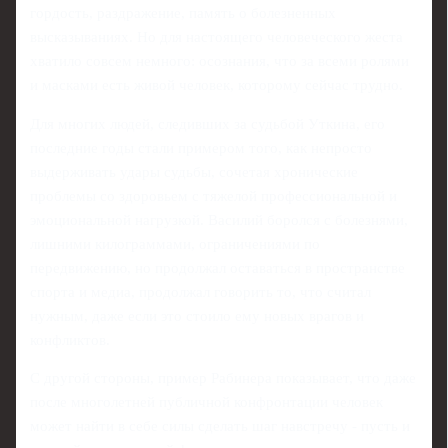
гордость, раздражение, память о болезненных
высказываниях. Но для настоящего человеческого жеста
хватило совсем немного: осознания, что за всеми ролями
и масками есть живой человек, которому сейчас трудно.
Для многих людей, следивших за судьбой Уткина, его
последние годы стали примером того, как непросто
выдерживать удары судьбы, сочетая хронические
проблемы со здоровьем с тяжелой профессиональной и
эмоциональной нагрузкой. Василий боролся с болезнями,
лишними килограммами, ограничениями по
передвижению, но продолжал оставаться в пространстве
спорта и медиа, продолжал говорить то, что считал
нужным, даже если это стоило ему новых врагов и
конфликтов.
С другой стороны, пример Рабинера показывает, что даже
после многолетней публичной конфронтации человек
может найти в себе силы сделать шаг навстречу - пусть и