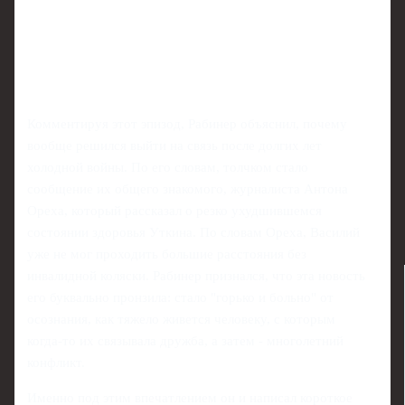
Комментируя этот эпизод, Рабинер объяснил, почему
вообще решился выйти на связь после долгих лет
холодной войны. По его словам, толчком стало
сообщение их общего знакомого, журналиста Антона
Ореха, который рассказал о резко ухудшившемся
состоянии здоровья Уткина. По словам Ореха, Василий
уже не мог проходить большие расстояния без
инвалидной коляски. Рабинер признался, что эта новость
его буквально пронзила: стало "горько и больно" от
осознания, как тяжело живется человеку, с которым
когда‑то их связывала дружба, а затем - многолетний
конфликт.
Именно под этим впечатлением он и написал короткое