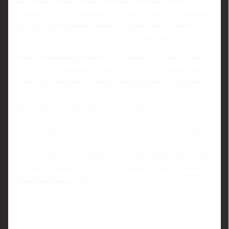
как деталь эпохи - время иллюзий, больших планов и
бурного роста российского футбола. Тогда все участники
этой истории были еще молоды, полны сил и, кажется,
уверены, что впереди у них десятилетия общего пути.
Позже отношения Рабинера и Уткина, по словам Ореха,
словно "необъяснимо" развернуло в сторону конфликта.
Формально никакого одного громкого эпизода, который
стал бы точкой невозврата, не было. Но постепенно
Василий выбрал Игоря мишенью для многочисленных
острот, причем далеко не всегда безобидных. Орех
признает: мягких, по‑настоящему добрых шуток у Уткина
почти и не бывало - это был его особый стиль, уколы были
частью его образа. Со временем юмор перешел границы и
стал восприниматься уже не как ирония, а как давление и
открытая враждебность.