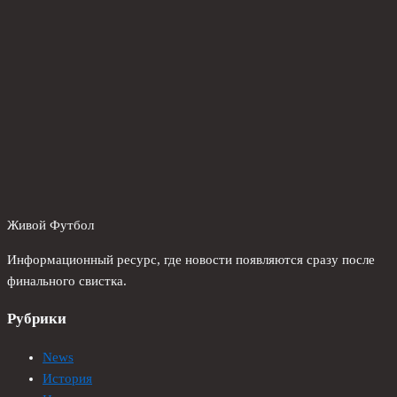
Живой Футбол
Информационный ресурс, где новости появляются сразу после
финального свистка.
Рубрики
News
История