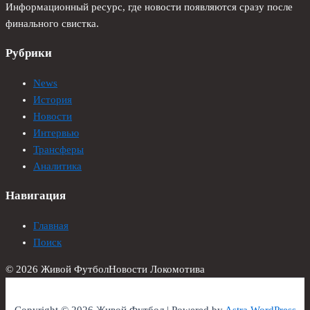
Информационный ресурс, где новости появляются сразу после
финального свистка.
Рубрики
News
История
Новости
Интервью
Трансферы
Аналитика
Навигация
Главная
Поиск
© 2026 Живой Футбол
Новости Локомотива