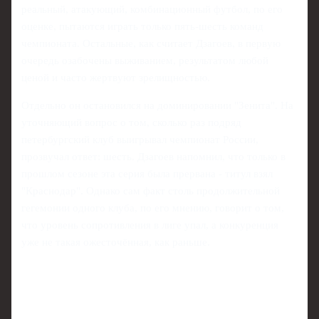
реальный, атакующий, комбинационный футбол, по его
оценке, пытаются играть только пять-шесть команд
чемпионата. Остальные, как считает Дзагоев, в первую
очередь озабочены выживанием, результатом любой
ценой и часто жертвуют зрелищностью.
Отдельно он остановился на доминировании "Зенита". На
уточняющий вопрос о том, сколько раз подряд
петербургский клуб выигрывал чемпионат России,
прозвучал ответ: шесть. Дзагоев напомнил, что только в
прошлом сезоне эта серия была прервана - титул взял
"Краснодар". Однако сам факт столь продолжительной
гегемонии одного клуба, по его мнению, говорит о том,
что уровень сопротивления в лиге упал, а конкуренция
уже не такая ожесточённая, как раньше.