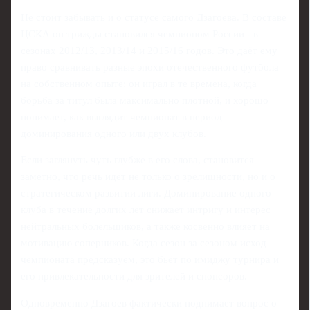
Не стоит забывать и о статусе самого Дзагоева. В составе
ЦСКА он трижды становился чемпионом России - в
сезонах 2012/13, 2013/14 и 2015/16 годов. Это даёт ему
право сравнивать разные эпохи отечественного футбола
на собственном опыте: он играл в те времена, когда
борьба за титул была максимально плотной, и хорошо
понимает, как выглядит чемпионат в период
доминирования одного или двух клубов.
Если заглянуть чуть глубже в его слова, становится
заметно, что речь идёт не только о зрелищности, но и о
стратегическом развитии лиги. Доминирование одного
клуба в течение долгих лет снижает интригу и интерес
нейтральных болельщиков, а также косвенно влияет на
мотивацию соперников. Когда сезон за сезоном исход
чемпионата предсказуем, это бьёт по имиджу турнира и
его привлекательности для зрителей и спонсоров.
Одновременно Дзагоев фактически поднимает вопрос о