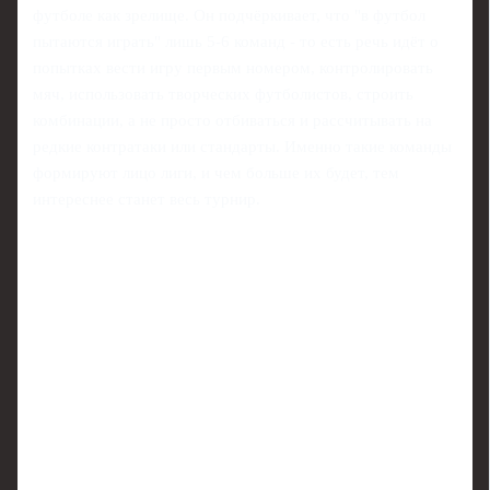
футболе как зрелище. Он подчёркивает, что "в футбол
пытаются играть" лишь 5-6 команд - то есть речь идёт о
попытках вести игру первым номером, контролировать
мяч, использовать творческих футболистов, строить
комбинации, а не просто отбиваться и рассчитывать на
редкие контратаки или стандарты. Именно такие команды
формируют лицо лиги, и чем больше их будет, тем
интереснее станет весь турнир.