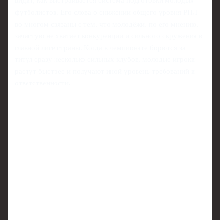
видит, как выстраивается система подготовки молодых
футболистов. Его слова о снижении общего уровня РПЛ
во многом связаны с тем, что молодёжи, по его мнению,
зачастую не хватает конкуренции и сильного окружения в
главной лиге страны. Когда в чемпионате борются за
титул сразу несколько сильных клубов, молодые игроки
растут быстрее и получают иной уровень требований и
ответственности.