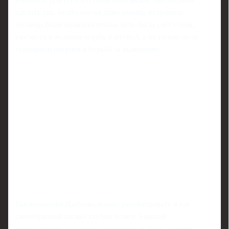
сделать так, чтобы матчи даже команд из подвала
таблицы были привлекательны хоть бы за счёт стиля,
смелости и желания играть в футбол, а не только из-за
турнирной интриги в борьбе за выживание.
Высказывания Дзагоева можно рассматривать и как
своеобразный сигнал клубам и лиге. Бывший
полузащитник не просто констатирует факт падения