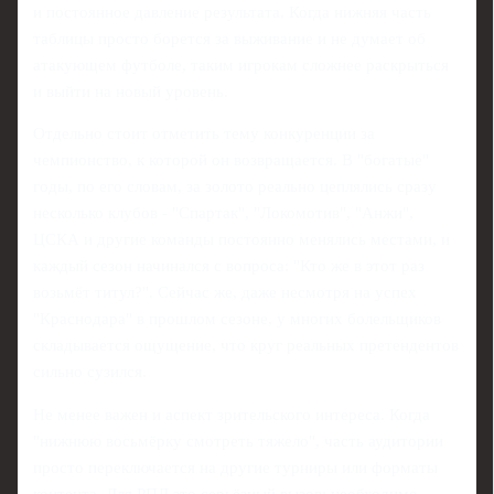
и постоянное давление результата. Когда нижняя часть
таблицы просто борется за выживание и не думает об
атакующем футболе, таким игрокам сложнее раскрыться
и выйти на новый уровень.
Отдельно стоит отметить тему конкуренции за
чемпионство, к которой он возвращается. В "богатые"
годы, по его словам, за золото реально цеплялись сразу
несколько клубов - "Спартак", "Локомотив", "Анжи",
ЦСКА и другие команды постоянно менялись местами, и
каждый сезон начинался с вопроса: "Кто же в этот раз
возьмёт титул?". Сейчас же, даже несмотря на успех
"Краснодара" в прошлом сезоне, у многих болельщиков
складывается ощущение, что круг реальных претендентов
сильно сузился.
Не менее важен и аспект зрительского интереса. Когда
"нижнюю восьмёрку смотреть тяжело", часть аудитории
просто переключается на другие турниры или форматы
контента. Для РПЛ это серьёзный вызов: необходимо