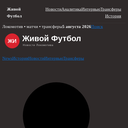
Живой
Новости
Аналитика
Интервью
Трансферы
Футбол
История
Skip
Локомотив • матчи • трансферы
5 августа 2026
Поиск
to
content
News
История
Новости
Интервью
Трансферы