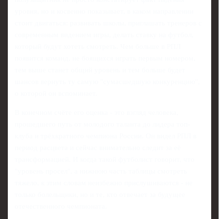
уровня, но и косвенно показывает, в каком направлении
стоит двигаться: развивать школы, приглашать тренеров с
современным видением игры, делать ставку на футбол,
который будут хотеть смотреть. Чем больше в РПЛ
появится команд, не боящихся играть первым номером,
тем выше станет общий уровень и тем больше будет
шансов вернуть ту самую "сумасшедшую конкуренцию",
о которой он вспоминает.
В конечном счёте его оценка - это взгляд человека,
прошедшего путь от молодого таланта до лидера топ-
клуба и трёхкратного чемпиона России. Он видел РПЛ в
период расцвета и сейчас внимательно следит за её
трансформацией. И когда такой футболист говорит, что
"уровень просел", а нижнюю часть таблицы смотреть
тяжело, к этим словам неизбежно прислушиваются - не
только болельщики, но и те, кто отвечает за будущее
отечественного чемпионата.