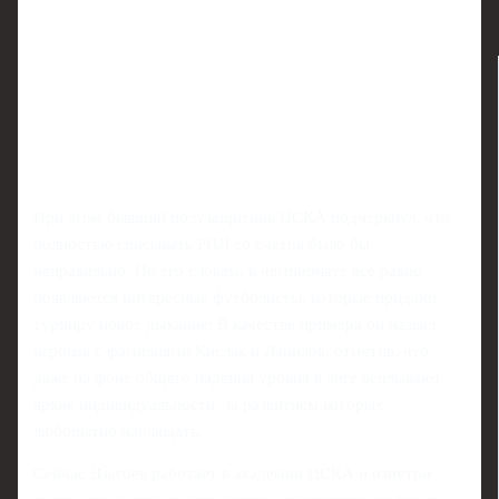
При этом бывший полузащитник ЦСКА подчеркнул, что
полностью списывать РПЛ со счетов было бы
неправильно. По его словам, в чемпионате всё равно
появляются интересные футболисты, которые придают
турниру новое дыхание. В качестве примера он назвал
игроков с фамилиями Кисляк и Данилов, отметив, что
даже на фоне общего падения уровня в лиге всплывают
яркие индивидуальности, за развитием которых
любопытно наблюдать.
Сейчас Дзагоев работает в академии ЦСКА и изнутри