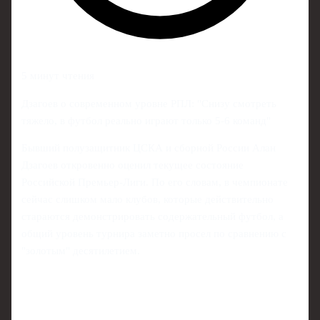
5 минут чтения
Дзагоев о современном уровне РПЛ: "Снизу смотреть
тяжело, в футбол реально играют только 5-6 команд"
Бывший полузащитник ЦСКА и сборной России Алан
Дзагоев откровенно оценил текущее состояние
Российской Премьер-Лиги. По его словам, в чемпионате
сейчас слишком мало клубов, которые действительно
стараются демонстрировать содержательный футбол, а
общий уровень турнира заметно просел по сравнению с
"золотым" десятилетием.