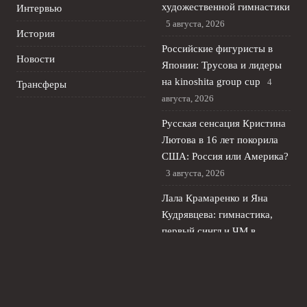
художественной гимнастики
Интервью
5 августа, 2026
История
Российские фигуристы в
Новости
Японии: Трусова и лидеры
на kinoshita group cup
4
Трансферы
августа, 2026
Русская сенсация Кристина
Лютова в 16 лет покорила
США: Россия или Америка?
3 августа, 2026
Лала Крамаренко и Яна
Кудрявцева: гимнастика,
первый сингл и ЧМ в
Германии
2 августа, 2026
Яна Кудрявцева и Лала
Крамаренко: бесплатный
мастер‑класс в центре