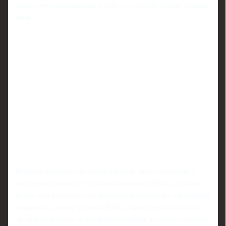
тяжело прогрессировать и тянуть за собой общий уровень
лиги.
Важный подтекст его высказывания - роль академий и
систем подготовки. Работая в академии ЦСКА, Дзагоев
видит, что в России есть молодые футболисты, способные
поднимать общий уровень РПЛ. Однако им нужна лига,
где высокий темп, плотная конкуренция за места в основе