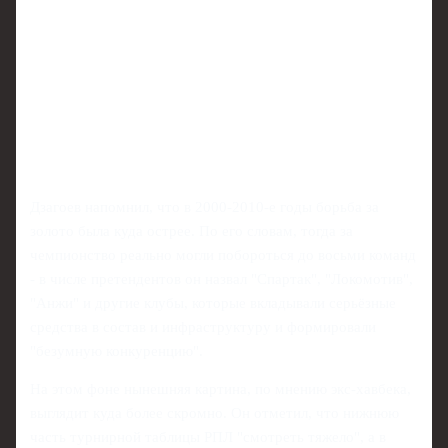
Дзагоев напомнил, что в 2000-2010-е годы борьба за
золото была куда острее. По его словам, тогда за
чемпионство реально могли побороться до восьми команд
- в числе претендентов он назвал "Спартак", "Локомотив",
"Анжи" и другие клубы, которые вкладывали серьёзные
средства в состав и инфраструктуру и формировали
"безумную конкуренцию".
На этом фоне нынешняя картина, по мнению экс-хавбека,
выглядит куда более скромно. Он отметил, что нижнюю
часть турнирной таблицы РПЛ "смотреть тяжело", а в