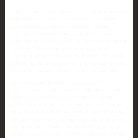
Слова экс-хавбека также отражают более широкий тренд:
за последние годы финансовые возможности многих
российских клубов заметно сократились, многие
вынуждены экономить, менять политику и делать ставку
на выживание, а не на развитие. Это неминуемо влияет на
качество состава, глубину скамейки, приглашение
легионеров и работу с молодёжью. В итоге часть клубов
выбирает предельно прагматичный, осторожный футбол,
который болельщикам смотреть действительно тяжело.
При этом Дзагоев не отрицает наличие позитива.
Появление новых перспективных игроков вроде тех же
Кисляка и Данилова говорит о том, что российский
футбол продолжает рожать интересные таланты. Вопрос
лишь в том, смогут ли клубы создать для них правильные
условия - качественных партнёров, сильных соперников,
тренеров с современным взглядом на игру и доверие на
уровне основной команды. Без этого даже ярким игрокам