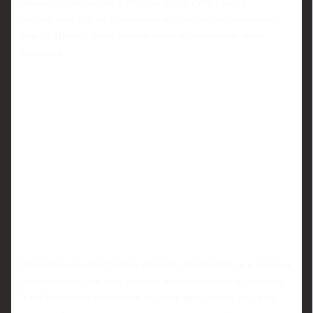
никакого отношения к России, но по сути станут
носителями тех же принципов и стандартов. Чемпионат
мира в Праге - лишь первая яркая иллюстрация этого
процесса.
Произвольная программа обещает превратиться в экзамен
на прочность для всех дуэтов, претендующих на медали.
Хазе/Володину предстоит подтвердить статус лидеров