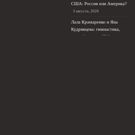
США: Россия или Америка?
3 августа, 2026
Лала Крамаренко и Яна
Кудрявцева: гимнастика,
первый сингл и ЧМ в
Германии
2 августа, 2026
© 2026 Живой Футбол
Новости Локомотива
News
Аналитика
Интервью
История
Новости