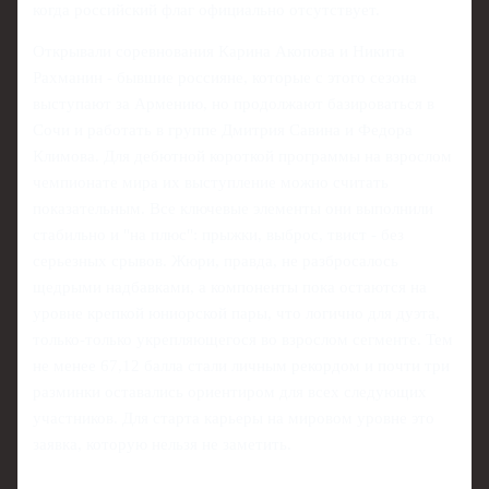
когда российский флаг официально отсутствует.
Открывали соревнования Карина Акопова и Никита
Рахманин - бывшие россияне, которые с этого сезона
выступают за Армению, но продолжают базироваться в
Сочи и работать в группе Дмитрия Савина и Федора
Климова. Для дебютной короткой программы на взрослом
чемпионате мира их выступление можно считать
показательным. Все ключевые элементы они выполнили
стабильно и "на плюс": прыжки, выброс, твист - без
серьезных срывов. Жюри, правда, не разбросалось
щедрыми надбавками, а компоненты пока остаются на
уровне крепкой юниорской пары, что логично для дуэта,
только-только укрепляющегося во взрослом сегменте. Тем
не менее 67,12 балла стали личным рекордом и почти три
разминки оставались ориентиром для всех следующих
участников. Для старта карьеры на мировом уровне это
заявка, которую нельзя не заметить.