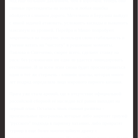
под еще большим давлением, чем в короткой: теперь они
главные претенденты на золото, и любая ошибка
обойдется слишком дорого. Метелкина и Берулава выйдут
с явной задачей атаковать, усложнять каскады и выжимать
максимум из уровней. Перейра и Мишо попробуют
закрепиться на подиуме, используя свою стабильность и
умение катать на "чистоту" в решающие моменты.
Павлова и Святченко, скорее всего, сделают ставку на
риск: без усложнения им едва ли удастся ликвидировать
отставание. И за всем этим снова будет просматриваться
один и тот же стержень - влияние школы, которая много
лет подряд определяла лицо мирового парного катания.
Прага уже стала ареной, где в отсутствие официальной
российской сборной её наследие всё равно выходит на
первый план. Осталась лишь главная развязка -
произвольные программы, которые либо закрепят триумф
"русского" подхода к парному катанию, либо превратят
турнир в еще более многослойную драму с