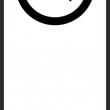
8 минут чтения
Чемпионат мира‑2026 в Праге стартовал без привычных
лидеров олимпийского цикла. Пара Рику Миура/Рюити
Кихара, оформившая "Большой шлем" и задававшая моду
в парном катании последние годы, взяла паузу. В заявке
нет и целого ряда заметных фигур - тех, кого еще недавно
автоматически записывали в фавориты любых крупных
стартов. Однако вместо того чтобы обесценить турнир,
эти потери только усилили интригу: на льду должен
родиться новый чемпион мира. И именно в этот момент
стало особенно очевидно, насколько глубоко и прочно в
парном катании укоренилась русская школа - даже тогда,