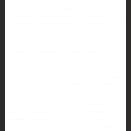
они возьмут свое. Но короткая программа вышла
неровной. На параллельном прыжке пара ошиблась по
мелочам, на выбросе Алиса коснулась льда ногой, потеряв
драгоценные надбавки. Тройной тулуп партнерши
получил пометку "под вопросом", что снизило базовую
стоимость. В итоге 67,22 балла - и Ефимова с
Митрофановым уступили не только лидерам, но и
внутреннюю конкуренцию: их обошла третья пара
сборной США - Эмили Чан и Спенсер Акира Хоу. На
борьбу за мировые медали такой прокат пока не тянет.
Зато ярко и убедительно вернули себе имя после провала
на Олимпиаде в Милане японцы Юна Нагаока и Сумитада
Моригучи. Их также ведут российские специалисты
Савин и Климов, и за относительно короткий срок они
сумели вывести вторую пару Японии в категорию
надежных "середняков" с очевидным потенциалом для
прорыва. Главный плюс этого дуэта - выразительность и
индивидуальный почерк. Их программы легко запомнить: