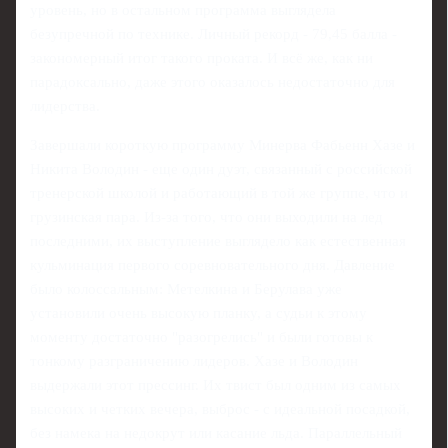
уровень, но в остальном программа выглядела
безупречной по технике. Личный рекорд - 79,45 балла -
закономерный итог такого проката. И всё же, как ни
парадоксально, даже этого оказалось недостаточно для
лидерства.
Завершали короткую программу Минерва Фабьенн Хазе и
Никита Володин - еще один дуэт, связанный с российской
тренерской школой и работающий в той же группе, что и
грузинская пара. Из-за того, что они выходили на лед
последними, их выступление выглядело как естественная
кульминация первого соревновательного дня. Давление
было колоссальным: Метелкина и Берулава уже
установили очень высокую планку, а судьи к этому
моменту достаточно "разогрелись" и были готовы к
тонкому разграничению лидеров. Хазе и Володин
выдержали этот прессинг. Их твист был одним из самых
высоких и четких вечера, выброс - с идеальной посадкой,
без намека на недокрут или касание льда. Параллельный