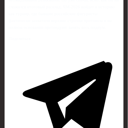
неожиданными развязками. Но уже сейчас ясно: как бы ни
сложился итоговый расклад, ЧМ‑2026 войдет в историю
как турнир, где бывшие российские фигуристы
фактически захватили верхние строчки протокола и на
полном основании претендуют занять весь подиум.
Поделиться