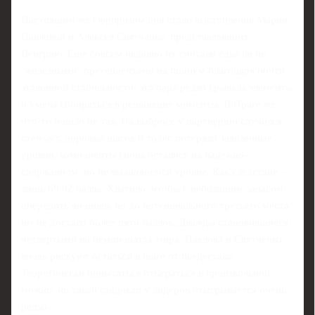
Настоящим же сюрпризом дня стало выступление Марии
Павловой и Алексея Святченко, представляющих
Венгрию. Еще совсем недавно их считали едва ли не
"железными" претендентами на подиум благодаря почти
эталонной стабильности: эта пара редко срывала элементы
и умела собираться в решающие моменты. В Праге же
что‑то пошло не так. На выбросе у партнерши случился
степ-аут, дорожка шагов и тодес потеряли заявленные
уровни, компоненты снова остались на надежно-
сдержанном, но не выдающемся уровне. Как следствие -
лишь 69,92 балла. Хватило, чтобы с небольшим запасом
опередить японцев, но до потенциального третьего места
им не достало более пяти баллов. Дважды становившиеся
четвертыми на чемпионатах мира, Павлова и Святченко
вновь рискуют остаться в шаге от пьедестала.
Теоретически попытаться отыграться в произвольной
можно, но такой гандикап у лидеров отыгрывается очень
редко.