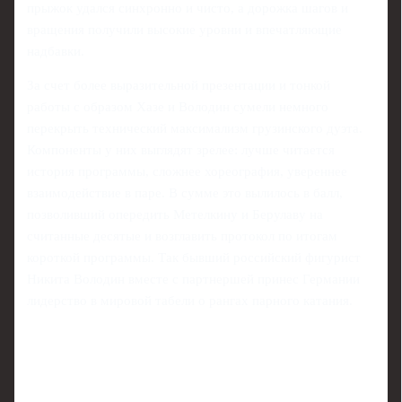
прыжок удался синхронно и чисто, а дорожка шагов и
вращения получили высокие уровни и впечатляющие
надбавки.
За счет более выразительной презентации и тонкой
работы с образом Хазе и Володин сумели немного
перекрыть технический максимализм грузинского дуэта.
Компоненты у них выглядят зрелее: лучше читается
история программы, сложнее хореография, увереннее
взаимодействие в паре. В сумме это вылилось в балл,
позволивший опередить Метелкину и Берулаву на
считанные десятые и возглавить протокол по итогам
короткой программы. Так бывший российский фигурист
Никита Володин вместе с партнершей принес Германии
лидерство в мировой табели о рангах парного катания.