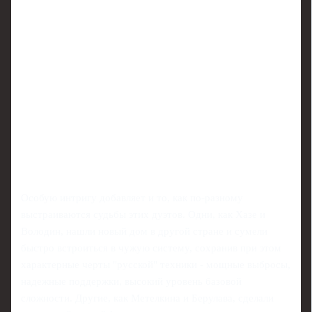
Особую интригу добавляет и то, как по-разному
выстраиваются судьбы этих дуэтов. Одни, как Хазе и
Володин, нашли новый дом в другой стране и сумели
быстро встроиться в чужую систему, сохранив при этом
характерные черты "русской" техники - мощные выбросы,
надежные поддержки, высокий уровень базовой
сложности. Другие, как Метелкина и Берулава, сделали