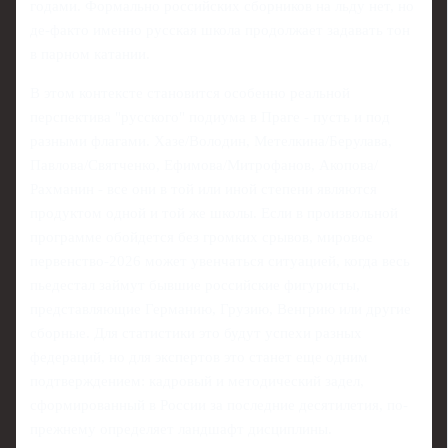
годами. Формально российских сборников на льду нет, но
де-факто именно русская школа продолжает задавать тон
в парном катании.
В этом контексте становится особенно реальной
перспектива "русского" подиума в Праге - пусть и под
разными флагами. Хазе/Володин, Метелкина/Берулава,
Павлова/Святченко, Ефимова/Митрофанов, Акопова/
Рахманин - все они в той или иной степени являются
продуктом одной и той же школы. Если в произвольной
программе обойдется без громких срывов, мировое
первенство‑2026 может увенчаться ситуацией, когда весь
пьедестал займут бывшие российские фигуристы,
представляющие Германию, Грузию, Венгрию или другие
сборные. Для статистики это будут успехи разных
федераций, но для экспертов это станет еще одним
подтверждением: кадровый и методический задел,
сформированный в России за последние десятилетия, по-
прежнему определяет ландшафт дисциплины.