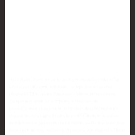
Чуть выше, всего на одну десятую, оказалась еще одна
пара с российскими корнями - теперь уже в составе
сборной США. Алиса Ефимова и Миша Митрофанов,
двукратные чемпионы страны, в этом сезоне
рассматривались как одни из главных претендентов на
медали после их яркой победы на чемпионате четырех
континентов и драматического пропуска Олимпиады из-за
бюрократических вопросов. Казалось, что именно в Праге