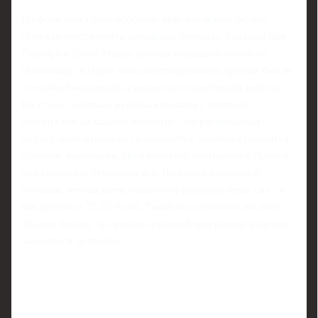
На фоне этих сбоев особенно ярко выглядели те, кто
сумел провести почти идеальные прокаты. Канадцы Лия
Перейра и Трент Мишо, громко заявившие о себе на
Олимпиаде, в Праге лишь подтвердили: их прорыв был не
случайной вспышкой, а результатом системной работы.
Их стиль - мощная, рубленая техника с крупной
амплитудой на каждом элементе. Это рискованный
подход: если что‑то не складывается, ошибки становятся
слишком заметными. Но в короткой программе в Праге у
них сработало буквально всё. Ни одной очевидной
помарки, четкий ритм, грамотное распределение сил - и
как результат 75,52 балла. Такой балл позволил им взять
"малую бронзу" по итогам короткой программы и прочно
зацепиться за тройку.