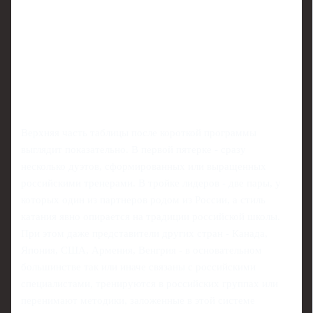
Верхняя часть таблицы после короткой программы
выглядит показательно. В первой пятерке - сразу
несколько дуэтов, сформированных или выращенных
российскими тренерами. В тройке лидеров - две пары, у
которых один из партнеров родом из России, а стиль
катания явно опирается на традиции российской школы.
При этом даже представители других стран - Канада,
Япония, США, Армения, Венгрия - в основательном
большинстве так или иначе связаны с российскими
специалистами, тренируются в российских группах или
перенимают методики, заложенные в этой системе