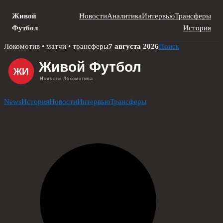
Живой
Новости
Аналитика
Интервью
Трансферы
Футбол
История
Skip
Локомотив • матчи • трансферы
7 августа 2026
Поиск
to
content
News
История
Новости
Интервью
Трансферы