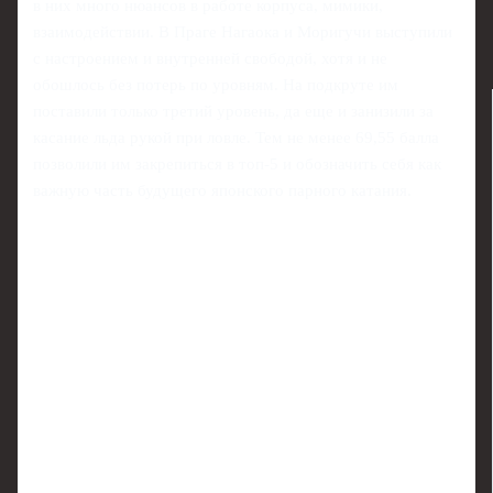
в них много нюансов в работе корпуса, мимики,
взаимодействии. В Праге Нагаока и Моригучи выступили
с настроением и внутренней свободой, хотя и не
обошлось без потерь по уровням. На подкруте им
поставили только третий уровень, да еще и занизили за
касание льда рукой при ловле. Тем не менее 69,55 балла
позволили им закрепиться в топ‑5 и обозначить себя как
важную часть будущего японского парного катания.