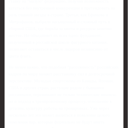
ставку на "малую" федерацию, получив возможность
кататься без внутренней конкуренции и претендовать на
роль главной звезды в стране. Третьи, как Ефимова и
Митрофанов, выбрали насыщенный и сложный путь в
сборной США, где борьба за квоты и ресурсы заметно
жестче. Но объединяет их всех одно: фундамент,
полученный в российской школе фигурного катания,
позволяет оставаться в числе лидеров независимо от
цвета флага.
Не менее важно, что подобная "рассеянность" российских
кадров по миру меняет расстановку сил в долгосрочной
перспективе. Молодые спортсмены из Канады, Японии,
США и других стран, растущие рядом с бывшими
россиянами, перенимают не только технические нюансы,
но и подход к тренировочному процессу, отношение к
деталям, культуру работы на тренировках. Уже через
несколько лет это может вылиться в появление целого
поколения пар, которые формально не будут иметь