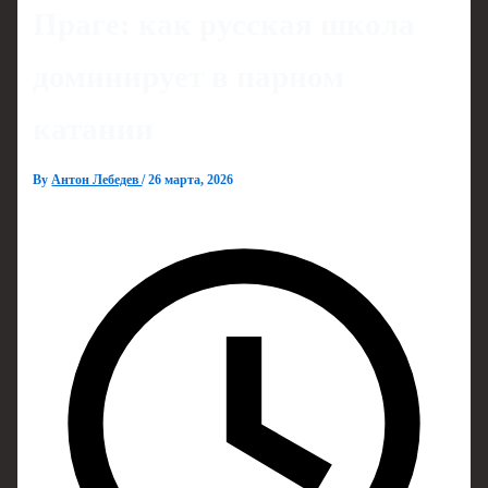
Праге: как русская школа
доминирует в парном
катании
By
Антон Лебедев
/
26 марта, 2026