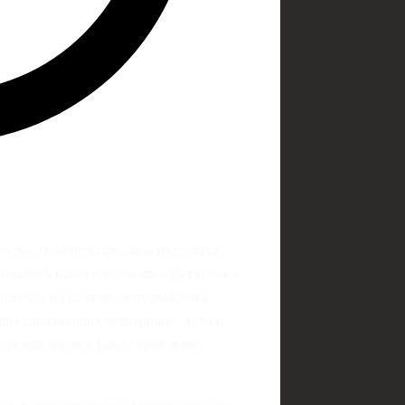
 один момент вырвалась из статуса
внимания всего юниорского фигурного
искнула на контент, который пока
 два сложнейших четверных - лутц и
грехов, что все равно произвело