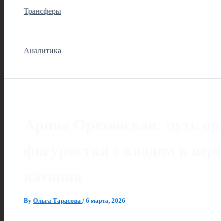
Трансферы
Аналитика
Арина Ореховская: путь ор
фигуристки с квадом к ве
катания
By
Ольга Тарасова
/
6 марта, 2026