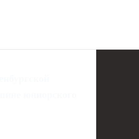
енбургской
ршине юниорского