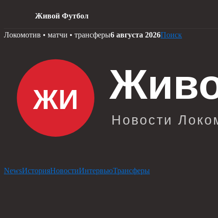
Живой Футбол
Skip
Локомотив • матчи • трансферы
6 августа 2026
Поиск
to
content
News
История
Новости
Интервью
Трансферы