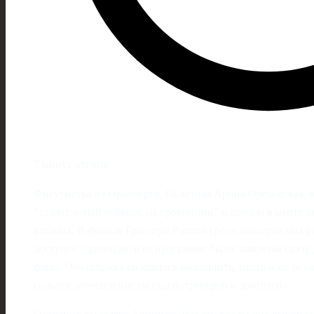
7 минут чтения
Фигуристка из Оренбурга, 14‑летняя Арина Ореховская, в
"талантливый ребенок из провинции" и попала в центр 
катания. В финале Гран-при России среди юниоров она р
доступен единицам: в ее программе были заявлены сразу
флип. Оба прыжка ей удалось выполнить, пусть и не без о
сильное впечатление на судей, тренеров и зрителей.