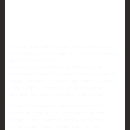
По словам Аленичева, Сафонов уже вошел в историю
российского футбола, добившись того, что пока никому в
нашей стране недоступно:
в его активе - две победы в Лиге чемпионов. Для
отечественного игрока это фактически потолок клубной
карьеры, и потому, как считает специалист, уже сейчас
можно говорить о Матвее как об одном из самых
успешных российских футболистов современности.
При этом Аленичев подчеркивает: важно не только
взлететь на вершину, но и суметь там удержаться.
Вратарь, который является номером один в столь
статусном клубе, как парижский гранд, да еще и