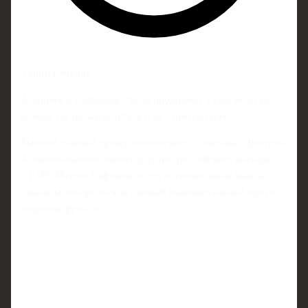
5 минут чтения
Аленичев о Сафонове: "Если продолжит в том же духе,
почему бы не замахнуться и на "Золотой мяч"?"
Бывший главный тренер московского "Спартака" Дмитрий
Аленичев высоко оценил будущее российского вратаря
"ПСЖ" Матвея Сафонова и его потенциальные шансы
однажды побороться за главный индивидуальный приз в
мировом футболе.