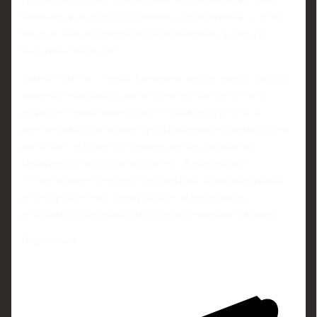
начинается, и от его собственного отношения к делу во
многом зависит, превратятся ли нынешние успехи в
настоящее наследие.
Таким образом, оценка Аленичева звучит твердо, но без
лишней романтики: Сафонов уже добился того, что
делает его уникальным для российского футбола, а
перспективы дальнейшего роста напрямую связаны с тем,
насколько он сумеет сохранить профессионализм,
характер и голод до новых побед. А разговоры о
"Золотом мяче" сегодня - не фантазия, а высшая планка,
до которой можно дотянуться, если продолжать
доказывать свое право быть среди сильнейших в мире.
Поделиться