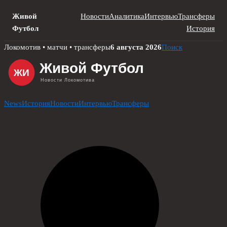
Живой
Новости
Аналитика
Интервью
Трансферы
Футбол
История
Skip
Локомотив • матчи • трансферы
6 августа 2026
Поиск
to
content
News
История
Новости
Интервью
Трансферы