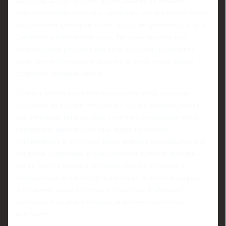
карьерой, выбор нужных целей, защита от лишнего
информационного шума и давления - все это может стать
критическим фактором в том, как будет развиваться путь
Сафонова в ближайшие годы. Звездная болезнь или
неправильные решения вне поля способны разрушить
даже самую блестящую карьеру, и здесь очень важно
сохранять здравый смысл.
С точки зрения спортивной составляющей, развитие
голкипера на уровне топ-клуба - это постоянная работа
над деталями: игра ногами, участие в розыгрыше мяча,
управление линией обороны, психологическая
устойчивость в моменты, когда команда оказывается под
натиском соперника. В современном футболе вратарь -
это не просто человек, который спасает в створе, а
полноценный архитектор игры сзади. Аленичев уверен,
что именно такие качества и позволяют Сафонову
вписаться в модель команды, за которую он сейчас
выступает.