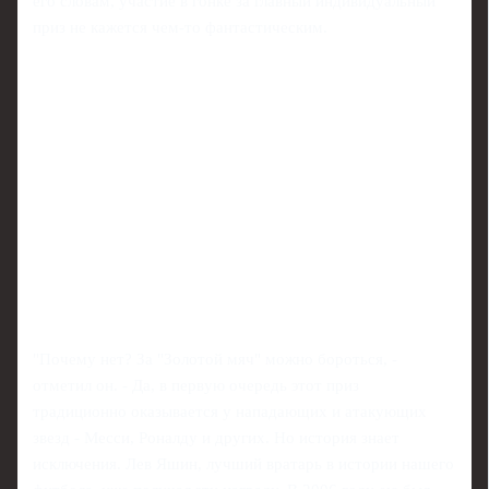
его словам, участие в гонке за главный индивидуальный
приз не кажется чем-то фантастическим.
"Почему нет? За "Золотой мяч" можно бороться, -
отметил он. - Да, в первую очередь этот приз
традиционно оказывается у нападающих и атакующих
звезд - Месси, Роналду и других. Но история знает
исключения. Лев Яшин, лучший вратарь в истории нашего