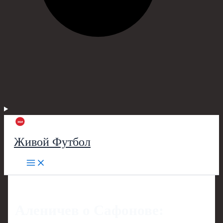
Живой Футбол
Аленичев о Сафонове: