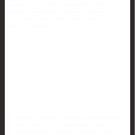
вратарь, это всегда более сложный путь: тренеры, как
правило, склонны доверять игрокам своей школы. То, что
ставка сделана на российского кипера, говорит о его
уровне и характере.
В то же время Аленичев подчеркивает: любые разговоры
о "Золотом мяче" - это все равно вопрос длинной
дистанции. Одна-две успешные кампании не делают