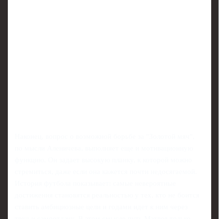
Наконец, вопрос о возможной борьбе за "Золотой мяч",
по мысли Аленичева, выполняет еще и мотивационную
функцию. Он задает высокую планку, к которой можно
стремиться, даже если она кажется почти недосягаемой.
История футбола показывает: самые невероятные
достижения становятся реальностью у тех, кто не боится
ставить амбициозные цели и годами идет к ним через
труд и самоотдачу. В этом смысле путь Матвея только