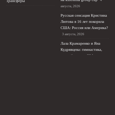
Трансферы
августа, 2026
Русская сенсация Кристина
Лютова в 16 лет покорила
США: Россия или Америка?
3 августа, 2026
Лала Крамаренко и Яна
Кудрявцева: гимнастика,
первый сингл и ЧМ в
Германии
2 августа, 2026
Яна Кудрявцева и Лала
Крамаренко: бесплатный
мастер‑класс в центре
Москвы
1 августа, 2026
© 2026 Живой Футбол
Новости Локомотива