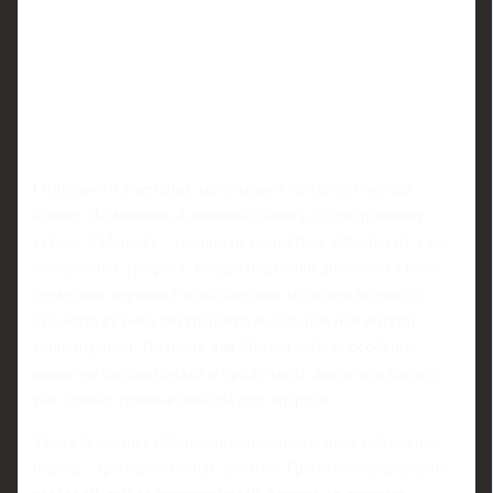
Отдельного внимания заслуживает психологический
аспект. По мнению Аленичева, ключ к долгосрочному
успеху Сафонова - умение не поддаться эйфории от уже
выигранных трофеев. Когда спортсмен достигает столь
серьезных вершин в относительно молодом возрасте,
существует риск внутреннего выгорания или потери
концентрации. Поэтому для Матвея сейчас особенно
важно не расслабляться и продолжать двигаться вперед
так, словно главные победы еще впереди.
Также Аленичев обращает внимание на роль окружения
игрока - тренеров, семьи, агентов. Грамотное управление