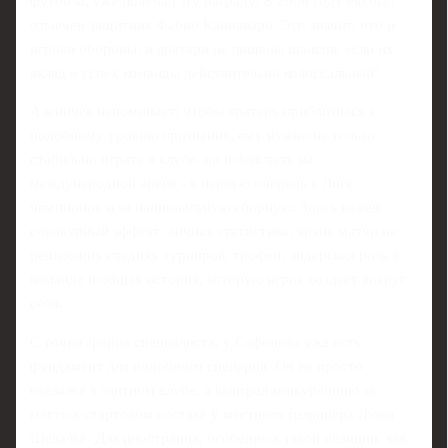
футбола, уже получал эту награду. В 2006 году ею был
отмечен защитник Фабио Каннаваро. Это значит, что и
игроки обороны, и вратари не лишены шансов, если их
вклад в успех команды действительно колоссальный".
Аленичев напоминает: чтобы вратарь приблизился к
подобному уровню признания, ему нужно не только
стабильно играть в клубе, но и блистать на
международной арене - в первую очередь в Лиге
чемпионов и за национальную сборную. Здесь важен
совокупный эффект: личная статистика, яркие матчи на
решающих стадиях турниров, трофеи, лидерская роль в
команде и общая история, которую игрок создает вокруг
себя.
С точки зрения специалиста, у Сафонова уже есть
фундамент для подобного сценария. Он не просто
оказался в элитном клубе, а выиграл конкуренцию за
место в стартовом составе у местного голкипера Люки
Шевалье. Для иностранца, особенно в такой позиции, как