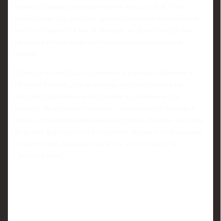
игрока главным претендентом на награду. Для этого
необходимо год за годом демонстрировать высочайший
класс, оставаться в числе лучших, не допускать резких
провалов и сохранять мотивацию на максимальном
уровне.
Важно и то, как будет развиваться карьера Сафонова в
сборной России. Для голкипера, претендующего на
мировое признание, выступления за национальную
команду на крупных турнирах - чемпионатах Европы и
мира - становятся важнейшей витриной. Именно на таких
форумах формируется восприятие игрока у болельщиков
во всем мире, журналистов и тех, кто голосует за
"Золотой мяч".