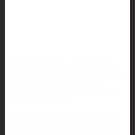
"Я прекрасно представляю, как он выкладывается на
каждой тренировке, - говорит Аленичев. - Чтобы стать
основным вратарем в таком клубе, нужно буквально жить
футболом. Но самое сложное начинается потом - когда
нужно не просто удержаться на этом уровне, а
продолжать расти. Уверен, Матвей это понимает и не
собирается останавливаться".
На вопрос, какие цели могут стоять перед Сафоновым
дальше - от признания лучшим вратарем года до борьбы
за "Золотой мяч", - Аленичев ответил без сомнений. По