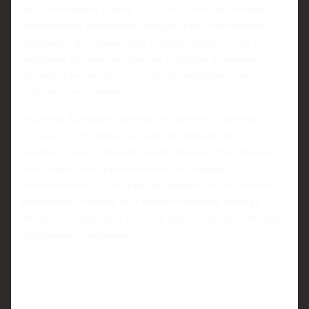
представляющем страну, с которой у России сложные
политические отношения, находится под постоянным
давлением. Не всякий игрок психологически готов к
подобным обстоятельствам, но Сафонов, по мнению
тренера, уже доказал, что способен выдержать этот
уровень ответственности.
Отдельно Аленичев отметил, что место в стартовом
составе "ПСЖ" никому не дают по инерции или "за
красивые глаза". Главный тренер команды Луис Энрике,
известный своей требовательностью, опирается
исключительно на спортивный принцип. То, что именно
российский голкипер стал первым номером, эксперт
связывает с огромным объемом работы, который Матвей
проделывает ежедневно.