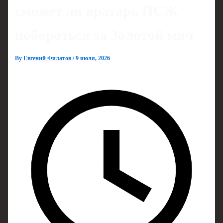
сможет ли вратарь ПСЖ
побороться за Золотой мяч
By
Евгений Филатов
/
9 июля, 2026