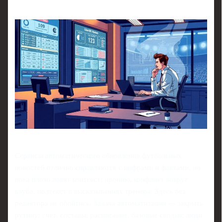
Сервисы автоматического обновления футбольных
новостей отлично справляются с цифрами и фактами, но
пока плохо ловят контекст: иронию, конфликт вокруг
клуба, подтекст в высказываниях тренера. Здесь без
редактора не обойтись. Задача автоматизации — закрыть
рутину: счёт, составы, расписание, базовые сводки; люди