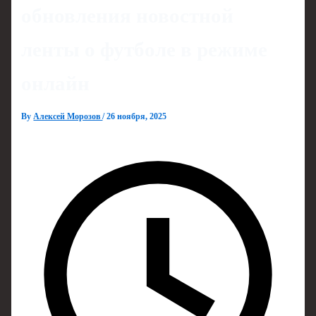
обновления новостной
ленты о футболе в режиме
онлайн
By
Алексей Морозов
/
26 ноября, 2025