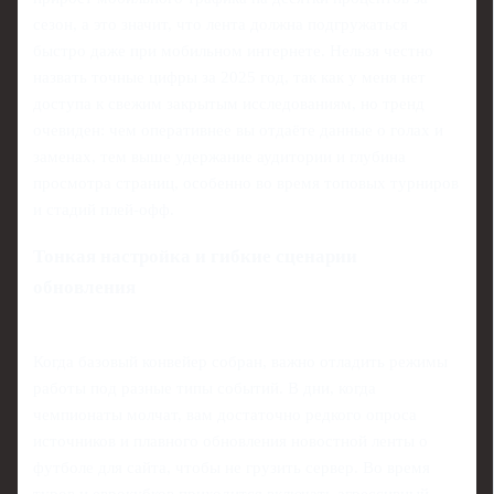
сезон, а это значит, что лента должна подгружаться
быстро даже при мобильном интернете. Нельзя честно
назвать точные цифры за 2025 год, так как у меня нет
доступа к свежим закрытым исследованиям, но тренд
очевиден: чем оперативнее вы отдаёте данные о голах и
заменах, тем выше удержание аудитории и глубина
просмотра страниц, особенно во время топовых турниров
и стадий плей‑офф.
Тонкая настройка и гибкие сценарии
обновления
Когда базовый конвейер собран, важно отладить режимы
работы под разные типы событий. В дни, когда
чемпионаты молчат, вам достаточно редкого опроса
источников и плавного обновления новостной ленты о
футболе для сайта, чтобы не грузить сервер. Во время
туров и еврокубков приходится включать агрессивный