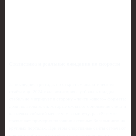
Статистика и реальные ожидания по скорости
За последние три года, по открытым аналитическим
отчётам до 2024 года, аудитория футбольных медиа
стабильно мигрирует в сторону «почти живого» формата:
доля пользователей, которые ожидают обновление счёта и
ключевых событий менее чем за минуту, растёт и уже
превышает примерно половину активных болельщиков на
крупных порталах. При этом спортивные сайты отмечают
прирост мобильного трафика на десятки процентов за