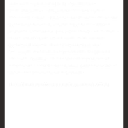
заметки не тормозили загрузку страниц. Далее —
источники данных: официальные API лиг и клубов,
RSS‑ленты, а также сервисы автоматического обновления
футбольных новостей, которые берут на себя парсинг
результатов, составов и трансферов. Поверх этого обычно
ставят лёгкий скрипт для мгновенного обновления
футбольной новостной ленты через вебхуки или
cron‑задачи, чтобы записи подтягивались без ручного
«обновить страницу». Всё это дополняется системой
логирования, чтобы вы видели, какие фиды отвалились и
где именно пропала свежая информация.
Поэтапный процесс: от идеи до живой ленты