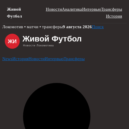
Живой
Новости
Аналитика
Интервью
Трансферы
Футбол
История
Skip
Локомотив • матчи • трансферы
9 августа 2026
Поиск
to
content
News
История
Новости
Интервью
Трансферы