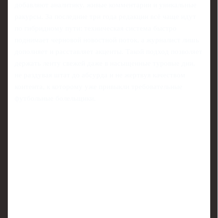
добавляют аналитику, живые комментарии и уникальные
ракурсы. За последние три года редакции всё чаще идут
по гибридному пути: техническая система быстро
поднимает черновой новостной поток, а журналист лишь
дополняет и расставляет акценты. Такой подход позволяет
держать ленту свежей даже в насыщенные туровые дни,
не раздувая штат до абсурда и не жертвуя качеством
контента, к которому уже привыкли требовательные
футбольные болельщики.