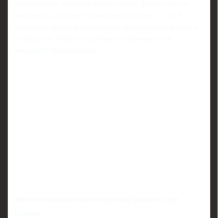
некорректных данных в одном из RSS. Чтобы такое не
повторялось, вводите «санитарный кордон» — слой
валидации, который отбрасывает подозрительные записи
и аккуратно логирует ошибки, не вываливая их в
интерфейс пользователю.
Автоматизация против ручной работы: где
баланс