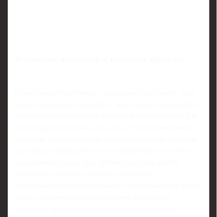
Устранение неполадок и типичные провалы
Самые частые проблемы — задержки и дубликаты. Если
лента запаздывает, начинайте с мониторинга: проверяйте,
не замедлился ли внешний провайдер или платформа для
агрегатора футбольных новостей, нет ли ограничений по
запросам. Иногда помогает перераспределение нагрузки:
часть фидов переводится на резервный канал или менее
загруженный сервер. При дубликатах стоит жёстче
сравнивать заголовки, время и уникальные
идентификаторы матчей. Бывают и курьёзные баги, когда
скрипт для мгновенного обновления футбольной
новостной ленты уходит в бесконечный цикл из‑за