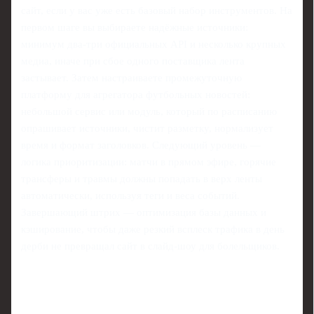
сайт, если у вас уже есть базовый набор инструментов. На
первом шаге вы выбираете надёжные источники:
минимум два‑три официальных API и несколько крупных
медиа, иначе при сбое одного поставщика лента
застывает. Затем настраиваете промежуточную
платформу для агрегатора футбольных новостей:
небольшой сервис или модуль, который по расписанию
опрашивает источники, чистит разметку, нормализует
время и формат заголовков. Следующий уровень —
логика приоритизации: матчи в прямом эфире, горячие
трансферы и травмы должны попадать в верх ленты
автоматически, используя теги и веса событий.
Завершающий штрих — оптимизация базы данных и
кэширование, чтобы даже резкий всплеск трафика в день
дерби не превращал сайт в слайд‑шоу для болельщиков.