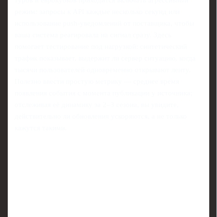
режим: запросы к API каждые несколько секунд или
использование push‑уведомлений от поставщика, чтобы
ваша система реагировала на сигнал сразу. Здесь
помогает тестирование под нагрузкой: синтетический
трафик показывает, выдержит ли сервер ситуацию, когда
тысячи пользователей одновременно открывают ленту.
Полезно ввести простую метрику — среднее время
появления события с момента публикации у источника;
отслеживая её динамику за 2–3 сезона, вы увидите,
действительно ли обновления ускоряются, а не только
кажутся такими.