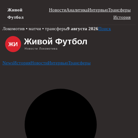
Живой
Новости
Аналитика
Интервью
Трансферы
Футбол
История
Skip
Локомотив • матчи • трансферы
9 августа 2026
Поиск
to
content
News
История
Новости
Интервью
Трансферы