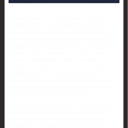
Ключевой принцип постпубликационного разбора —
верифицируемость. Каждый вывод должен опираться на
конкретный фрагмент видео и числовой показатель: xG,
PPDA, высота оборонительной линии, частота входов в
штрафную через конкретный коридор и т.д. Без привязки
к данным аналитика превращается в набор мнений.
Поэтому техническая часть процесса начинается с
синхронизации видеозаписи и статистики, создания
унифицированных тегов эпизодов и определения
приоритетных зон поля. Это позволяет переходить от
разрозненных моментов к устойчивым поведенческим
паттернам команды и отдельных игроков.
Второй фундаментальный элемент — связность между
стратегией клуба и тем, как проводится разбор. Если
модель игры предполагает высокое давление, важно
оценивать не только количество отборов, но и качество