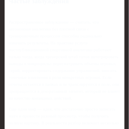
Частые заблуждения
Распространенное заблуждение — считать, что
автономная аналитика без плотной связи с
тренировочным процессом способна радикально
изменить результаты. На практике услуги
постпубликационной спортивной аналитики работают
только тогда, когда тренерский штаб готов интегрировать
выводы в микроциклы: пересматривать объемы игровых
серий, корректировать содержание упражнений, вносить
точечные изменения в роли конкретных игроков. Если
отчеты остаются в папках и не транслируются в поле, они
превращаются в декоративный элемент, который не влияет
на качество командных действий.
Еще один миф — идея, что достаточно просто записать
матч и провести разовый просмотр, чтобы получить
полную картину. В реальности разбор включает несколько