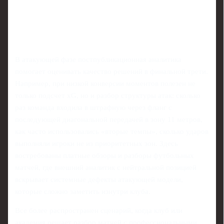
В атакующей фазе постпубликационная аналитика
помогает оценивать качество решений в финальной трети.
Например, при низкой конверсии моментов полезен не
только подсчет xG, но и разбор структуры атак: сколько
раз команда входила в штрафную через фланг с
последующей диагональной передачей в зону 11 метров,
как часто использовались «вторые темпы», сколько ударов
выполняли игроки не из приоритетных зон. Здесь
востребованы платные обзоры и разборы футбольных
матчей, где внешний аналитик с нейтральной позицией
вскрывает системные дефекты атакующей модели,
которые сложно заметить изнутри клуба.
Все более распространен сценарий, когда клуб или
академия решает разбор матчей с профессиональными