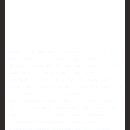
Развитие цифровой инфраструктуры дало толчок рынку,
на котором стали появляться специализированные услуги
постпубликационной спортивной аналитики. Сначала это
были простые статистические сводки, затем —
расшифровка тактических схем и автоматизированное
тегирование игровых ситуаций. На стыке ИТ и тренерской
методики возник новый тип специалистов:
видеоаналитики, умеющие связывать события на поле с
долгосрочной моделью игры команды. Постепенно такие
сервисы стали доступными не только клубам высших лиг,
но и академиям, молодежным и любительским
коллективам, для которых раньше подобный уровень