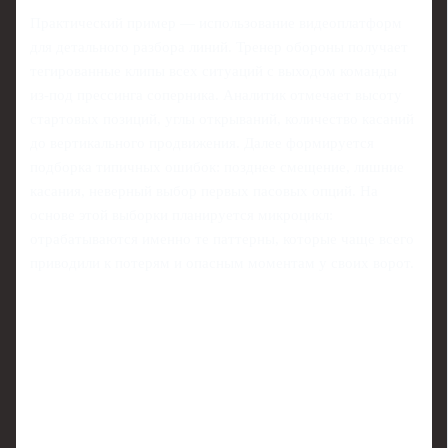
Практический пример — использование видеоплатформ
для детального разбора линий. Тренер обороны получает
тегированные клипы всех ситуаций с выходом команды
из-под прессинга соперника. Аналитик отмечает высоту
стартовых позиций, углы открываний, количество касаний
до вертикального продвижения. Далее формируется
подборка типичных ошибок: позднее смещение, лишние
касания, неверный выбор первых пасовых опций. На
основе этой выборки планируется микроцикл:
отрабатываются именно те паттерны, которые чаще всего
приводили к потерям и опасным моментам у своих ворот.