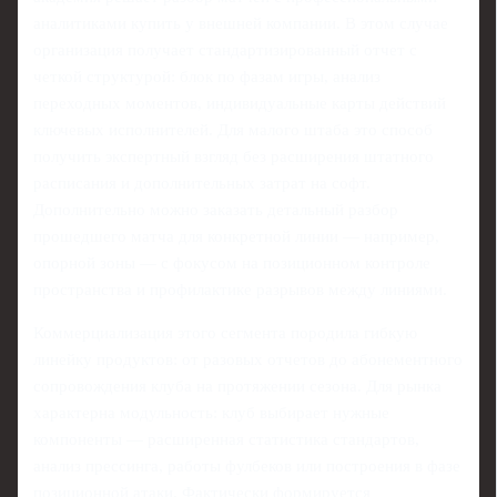
аналитиками купить у внешней компании. В этом случае
организация получает стандартизированный отчет с
четкой структурой: блок по фазам игры, анализ
переходных моментов, индивидуальные карты действий
ключевых исполнителей. Для малого штаба это способ
получить экспертный взгляд без расширения штатного
расписания и дополнительных затрат на софт.
Дополнительно можно заказать детальный разбор
прошедшего матча для конкретной линии — например,
опорной зоны — с фокусом на позиционном контроле
пространства и профилактике разрывов между линиями.
Коммерциализация этого сегмента породила гибкую
линейку продуктов: от разовых отчетов до абонементного
сопровождения клуба на протяжении сезона. Для рынка
характерна модульность: клуб выбирает нужные
компоненты — расширенная статистика стандартов,
анализ прессинга, работы фулбеков или построения в фазе
позиционной атаки. Фактически формируется