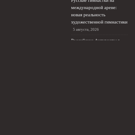
Русские гимнастки на
международной арене:
новая реальность
художественной гимнастики
5 августа, 2026
Российские фигуристы в
Японии: Трусова и лидеры
на kinoshita group cup
4
августа, 2026
© 2026 Живой Футбол
Новости Локомотива