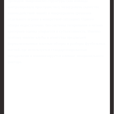
проходов: макроанализ структуры (как команда
контролировала пространство), мезоуровень (качество
взаимодействий линий) и микроуровень (решения
отдельного игрока в конкретной ситуации). Одного
обзора недостаточно: без системы тегирования и четких
критериев оценка упирается в субъективность. Именно
поэтому многие клубы и агентства предлагают
формализованные платные обзоры и разборы футбольных
матчей, где используется стандартизированная
методология и минимизируется влияние эмоционального
фактора.