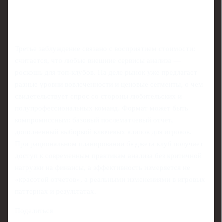
Третье заблуждение связано с восприятием стоимости:
считается, что любые внешние сервисы анализа —
роскошь для топ-клубов. На деле рынок уже предлагает
разные уровни вовлеченности и ценовые сегменты, о чем
свидетельствует спрос со стороны любительских и
полупрофессиональных команд. Формат может быть
компромиссным: базовый послематчевый отчет,
дополненный выборкой ключевых клипов для игроков.
При рациональном планировании бюджета клуб получает
доступ к современным практикам анализа без критичной
нагрузки на финансы, а эффективность измеряется не
«красотой отчетов», а реальными изменениями в игровых
паттернах и результатах.
Поделиться