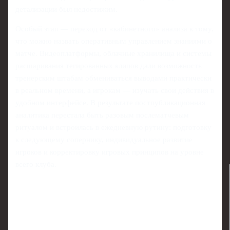
детализации был недостижим.
Особый этап — переход от «кабинетного» анализа к тому,
что можно назвать оперативным управлением знаниями о
матче. Видеоплатформы, облачные хранилища и системы
расшаривания тегированных клипов дали возможность
тренерским штабам обмениваться выводами практически
в реальном времени, а игрокам — изучать свои действия в
удобном интерфейсе. В результате постпубликационная
аналитика перестала быть разовым послематчевым
ритуалом и встроилась в ежедневную рутину: подготовку
к следующему сопернику, индивидуальное развитие
игроков и корректировку игровых принципов на уровне
всего клуба.