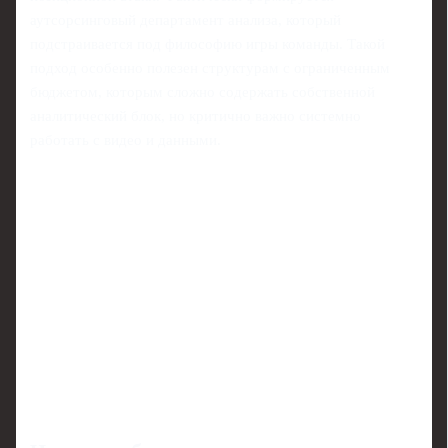
аутсорсинговый департамент анализа, который
подстраивается под философию игры команды. Такой
подход особенно полезен структурам с ограниченным
бюджетом, которым сложно содержать собственной
аналитический блок, но критично важно системно
работать с видео и данными.