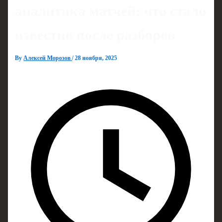
аналитика матчей: что стало
известно после разборов
By
Алексей Морозов
/
28 ноября, 2025