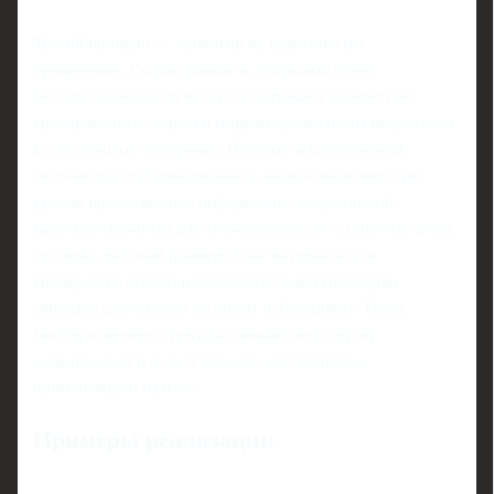
Третий принцип — ориентир на практическое
применение. Сырые данные и детальный отчет
бессмысленны, если из них не вытекают конкретные
тренировочные задачи и корректировки плана подготовки
к следующему сопернику. Поэтому в качественной
системе постпубликационного анализа выделяют три
уровня представления информации: оперативный
(короткая выжимка для тренера перед восстановительной
сессией), рабочий (развернутые материалы для
тренерского штаба) и образовательный (подборки
эпизодов для игроков по ролям и функциям). Такая
многоуровневая структура снимает перегрузку
информацией и делает выводы действительно
применимыми на поле.
Примеры реализации