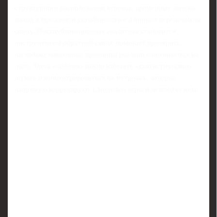
структурного расположения игроков, временные лаги на
выход в прессинг и устойчивость к длинным передачам за
спину. Постпубликационная аналитика становится
инструментом обратной связи: помогает проверить,
насколько заявленные принципы реально воплощаются на
поле. Здесь особенно важно избегать «статистического
шума» и концентрироваться на метриках, которые
напрямую коррелируют с моделью игры и целями сезона.