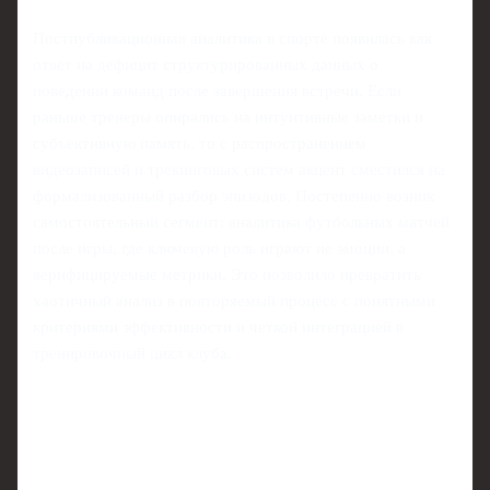
Постпубликационная аналитика в спорте появилась как
ответ на дефицит структурированных данных о
поведении команд после завершения встречи. Если
раньше тренеры опирались на интуитивные заметки и
субъективную память, то с распространением
видеозаписей и трекинговых систем акцент сместился на
формализованный разбор эпизодов. Постепенно возник
самостоятельный сегмент: аналитика футбольных матчей
после игры, где ключевую роль играют не эмоции, а
верифицируемые метрики. Это позволило превратить
хаотичный анализ в повторяемый процесс с понятными
критериями эффективности и четкой интеграцией в
тренировочный цикл клуба.