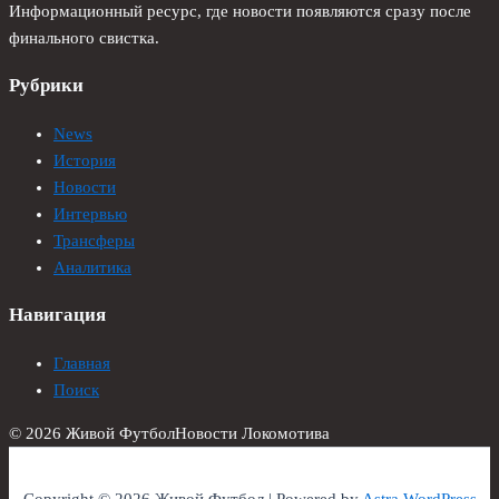
Информационный ресурс, где новости появляются сразу после
финального свистка.
Рубрики
News
История
Новости
Интервью
Трансферы
Аналитика
Навигация
Главная
Поиск
© 2026 Живой Футбол
Новости Локомотива