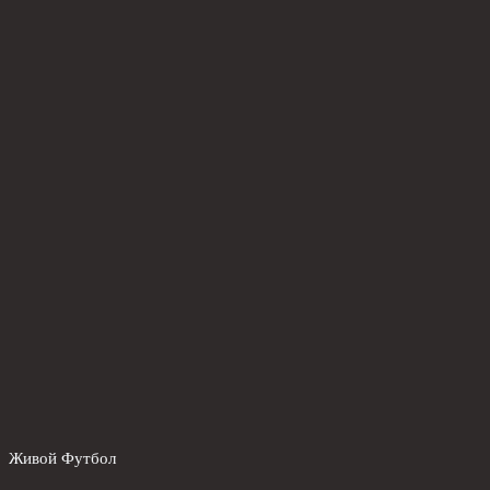
Живой Футбол